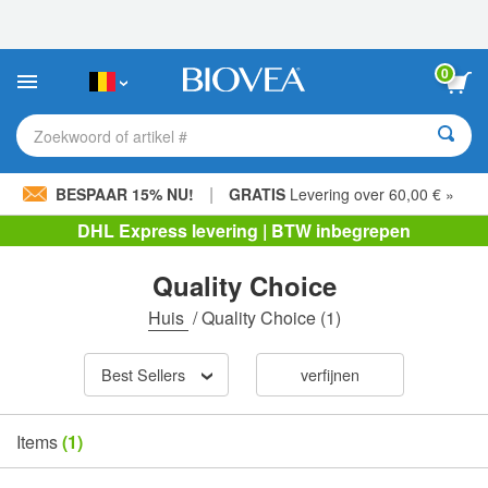
Let
op:
Deze
website
0
bevat
een
toegankelijkheidssysteem.
Zoekwoord of artikel #
|
BESPAAR 15% NU!
GRATIS
Levering over 60,00 € »
DHL Express levering | BTW inbegrepen
Quality Choice
Huis
/
Quality Choice
(1)
Best Sellers
verfijnen
Items
(1)