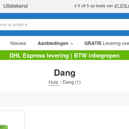
Nieuwe
Aanbiedingen
GRATIS
Levering ove
verkoop items
DHL Express levering | BTW inbegrepen
value packs
Dang
opruiming
Huis
/
Dang
(1)