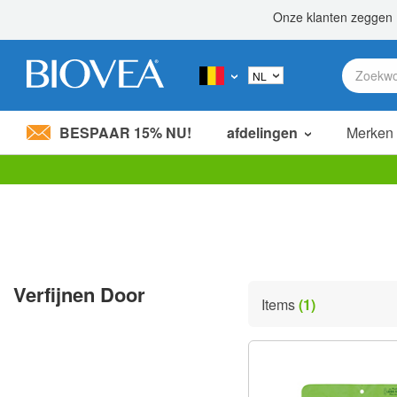
BESPAAR 15% NU!
afdelingen
Merken
Let
op:
Deze
website
bevat
een
toegankelijkheidssysteem.
Verfijnen Door
Druk
Items
(1)
op
Control-
F11
om
de
website