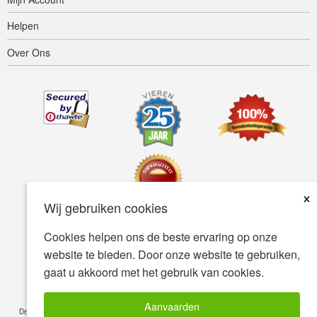
Helpen
Over Ons
×
Wij gebruiken cookies
Cookies helpen ons de beste ervaring op onze
Toegankelijkheid
Gebruiksvoorwaarden
Privacybeleid
website te bieden. Door onze website te gebruiken,
Veiligheidsbeleid
gaat u akkoord met het gebruik van cookies.
© Copyright 2001-2026 BIOVEA. Alle Rechten Voorbehouden.
Aanvaarden
De informatie op deze site is uitsluitend bedoeld voor uw algemene kennis en is geen