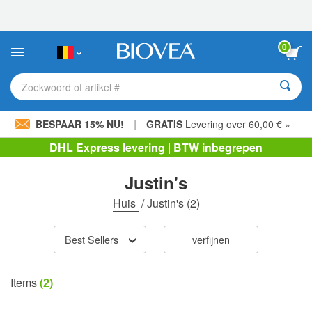
Let
op:
Deze
website
0
bevat
een
toegankelijkheidssysteem.
Zoekwoord of artikel #
|
BESPAAR 15% NU!
GRATIS
Levering over 60,00 € »
DHL Express levering | BTW inbegrepen
Justin's
Huis
/
Justin's
(2)
Best Sellers
verfijnen
Items
(2)