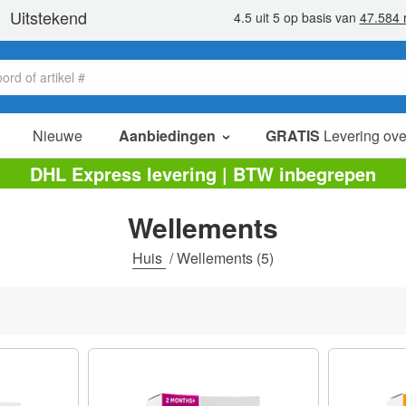
Nieuwe
Aanbiedingen
GRATIS
Levering ove
verkoop items
DHL Express levering | BTW inbegrepen
value packs
Wellements
opruiming
Huis
/
Wellements
(5)