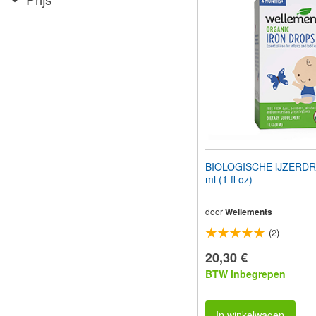
aan
te
passen
aan
slechtzienden
die
een
schermlezer
gebruiken;
Druk
op
Control-
F10
BIOLOGISCHE IJZERDR
om
ml (1 fl oz)
een
toegankelijkheidsmenu
te
door
Wellements
openen.
(2)
20,30 €
BTW inbegrepen
In winkelwagen