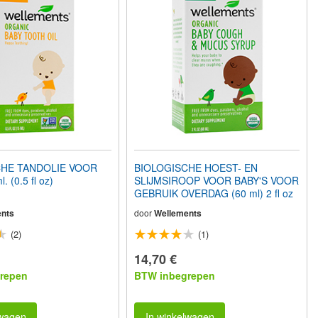
CHE TANDOLIE VOOR
BIOLOGISCHE HOEST- EN
 (0.5 fl oz)
SLIJMSIROOP VOOR BABY'S VOOR
GEBRUIK OVERDAG (60 ml) 2 fl oz
nts
door
Wellements
(2)
(1)
14,70 €
repen
BTW inbegrepen
lwagen
In winkelwagen