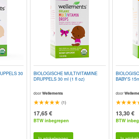
UPPELS 30
BIOLOGISCHE MULTIVITAMINE
BIOLOGIS
DRUPPELS 30 ml (1 fl oz)
BABY'S 15ml.
door
Wellements
door
Welleme
(1)
17,65 €
13,30 €
BTW inbegrepen
BTW inbeg
In winkelwagen
In winke