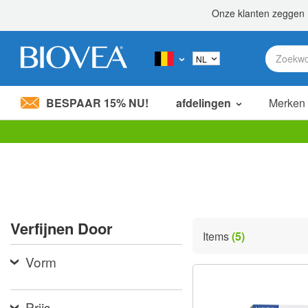
BESPAAR 15% NU!
afdelingen
Merken
Let
op:
Deze
website
bevat
een
toegankelijkheidssysteem.
Verfijnen Door
Druk
Items
(5)
op
Control-
Vorm
F11
om
de
website
Prijs