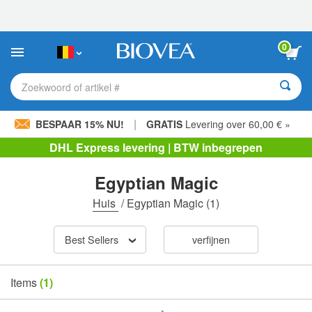
Let
op:
Deze
website
0
bevat
een
toegankelijkheidssysteem.
Zoekwoord of artikel #
|
BESPAAR 15% NU!
GRATIS
Levering over 60,00 € »
DHL Express levering | BTW inbegrepen
Egyptian Magic
Huis
/
Egyptian Magic
(1)
Best Sellers
verfijnen
Items
(1)