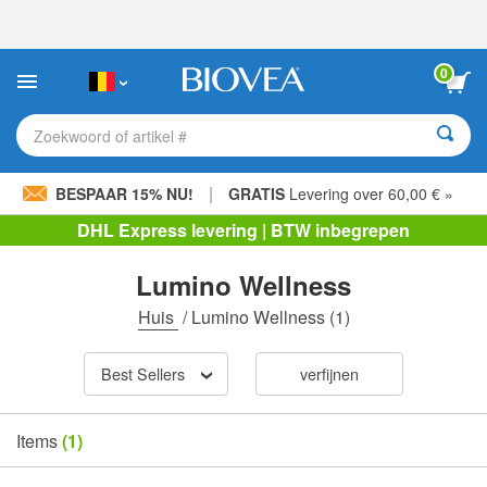
Let
op:
Deze
website
0
bevat
een
toegankelijkheidssysteem.
Zoekwoord of artikel #
|
BESPAAR 15% NU!
GRATIS
Levering over 60,00 € »
DHL Express levering | BTW inbegrepen
Lumino Wellness
Huis
/
Lumino Wellness
(1)
Best Sellers
verfijnen
Items
(1)