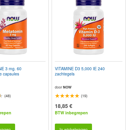
E 3 mg. 60
VITAMINE D3 5,000 IE 240
e capsules
zachtegels
door
NOW
(48)
(19)
18,85 €
repen
BTW inbegrepen
lwagen
In winkelwagen