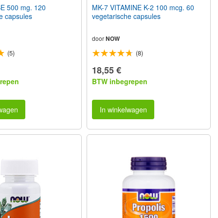
 500 mg. 120
MK-7 VITAMINE K-2 100 mcg. 60
e capsules
vegetarische capsules
door
NOW
(5)
(8)
18,55 €
repen
BTW inbegrepen
lwagen
In winkelwagen