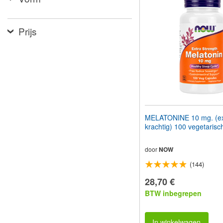
aan
te
passen
Prijs
aan
slechtzienden
die
een
schermlezer
gebruiken;
Druk
op
Control-
F10
MELATONINE 10 mg. (ex
om
krachtig) 100 vegetarisc
een
toegankelijkheidsmenu
te
door
NOW
openen.
(144)
28,70 €
BTW inbegrepen
In winkelwagen