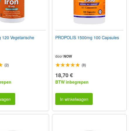
 120 Vegetarische
PROPOLIS 1500mg 100 Capsules
door
NOW
(2)
(8)
18,70 €
repen
BTW inbegrepen
lwagen
In winkelwagen