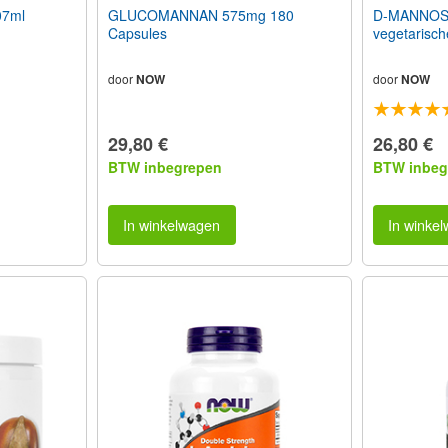
07ml
GLUCOMANNAN 575mg 180
D-MANNOSE
Capsules
vegetarisch
door
NOW
door
NOW
29,80 €
26,80 €
BTW inbegrepen
BTW inbeg
In winkelwagen
In winke