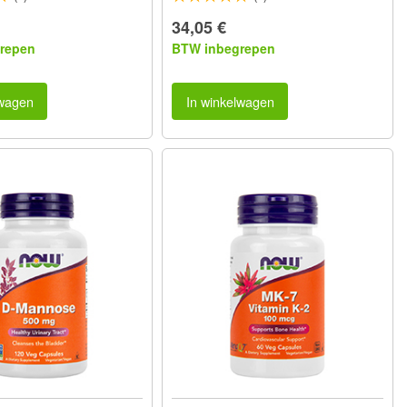
34,05 €
repen
BTW inbegrepen
lwagen
In winkelwagen