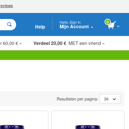
0
Hallo, Sign In
Mijn Account
Help
r 60,00 € »
Verdeel 20,00 €
MET een vriend »
Resultaten per pagina:
36