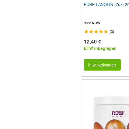
PURE LANOLIN (7oz) 2
door
NOW
(3)
12,40 €
BTW inbegrepen
In winkelwagen