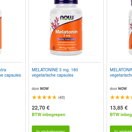
tra
MELATONINE 3 mg. 180
MELATONIN
he capsules
vegetarische capsules
vegetarisch
door
NOW
door
NOW
(43)
22,70 €
13,85 €
BTW inbegrepen
BTW inbeg
In winkelwagen
In winke