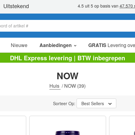
Nieuwe
Aanbiedingen
GRATIS
Levering ove
verkoop items
DHL Express levering | BTW inbegrepen
value packs
NOW
opruiming
Huis
/
NOW
(39)
Sorteer Op:
Best Sellers