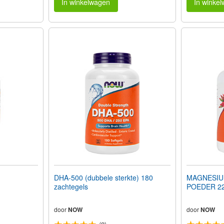
In winkelwagen
In winke
DHA-500 (dubbele sterkte) 180
MAGNESIU
zachtegels
POEDER 2
door
NOW
door
NOW