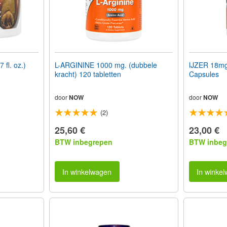
fl. oz.)
L-ARGININE 1000 mg. (dubbele
IJZER 18mg
kracht) 120 tabletten
Capsules
door
NOW
door
NOW
(2)
25,60 €
23,00 €
BTW inbegrepen
BTW inbeg
In winkelwagen
In winke