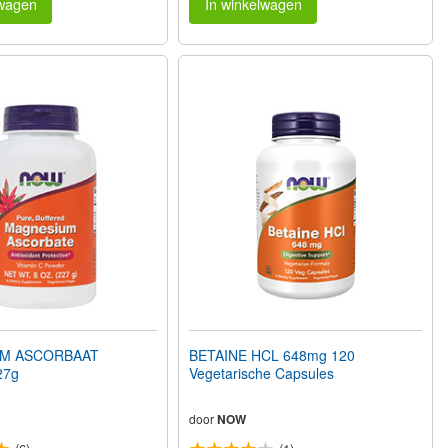
lwagen
In winkelwagen
M ASCORBAAT
BETAINE HCL 648mg 120
27g
Vegetarische Capsules
door
NOW