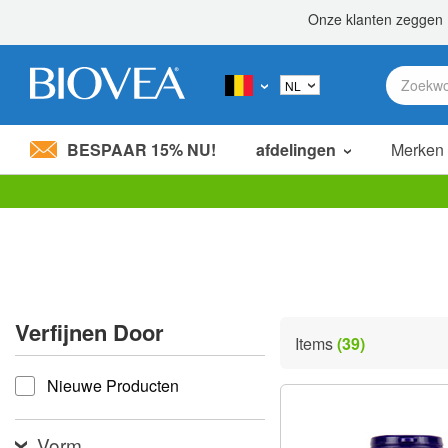
BESPAAR 15% NU!
afdelingen
Merken
Let
op:
Deze
website
bevat
een
toegankelijkheidssysteem.
Verfijnen Door
Druk
Items
(39)
op
verfijnen door
Control-
Nieuwe Producten
F11
om
de
website
Vorm