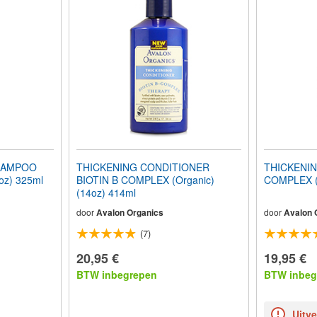
HAMPOO
THICKENING CONDITIONER
THICKENIN
1oz) 325ml
BIOTIN B COMPLEX (Organic)
COMPLEX (O
(14oz) 414ml
door
Avalon Organics
door
Avalon 
(7)
20,95 €
19,95 €
BTW inbegrepen
BTW inbeg
Uitv