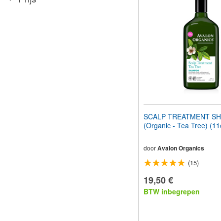
aan
te
passen
aan
slechtzienden
die
een
schermlezer
gebruiken;
Druk
op
Control-
F10
SCALP TREATMENT S
om
(Organic - Tea Tree) (1
een
toegankelijkheidsmenu
te
door
Avalon Organics
openen.
(15)
19,50 €
BTW inbegrepen