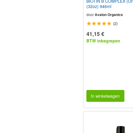
BIOTIN B COMPLEX (Or
(32oz) 946ml
door
Avalon Organics
(2)
41,15 €
BTW inbegrepen
In winkelwagen