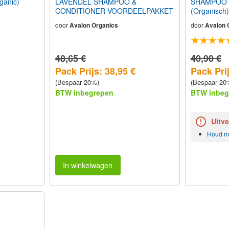
ganic)
LAVENDEL SHAMPOO &
SHAMPOO 
CONDITIONER VOORDEELPAKKET
(Organisc
door
Avalon Organics
door
Avalon 
48,65 €
40,90 €
Pack Prijs: 38,95 €
Pack Prij
(Bespaar 20%)
(Bespaar 20
BTW inbegrepen
BTW inbeg
Uitv
Houd mi
In winkelwagen