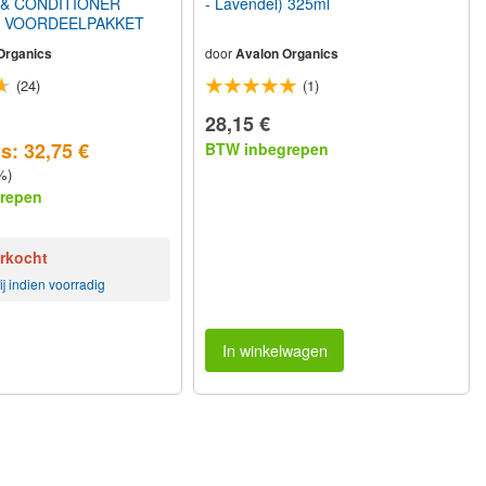
& CONDITIONER
- Lavendel) 325ml
h) VOORDEELPAKKET
Organics
door
Avalon Organics
(24)
(1)
28,15 €
s: 32,75 €
BTW inbegrepen
%)
repen
erkocht
j indien voorradig
In winkelwagen