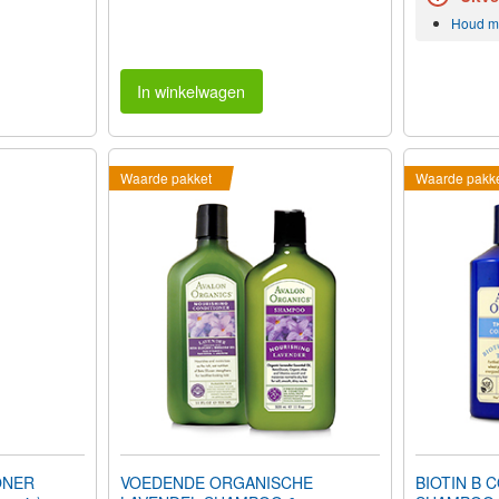
Houd mi
In winkelwagen
Waarde pakket
Waarde pakk
ONER
VOEDENDE ORGANISCHE
BIOTIN B 