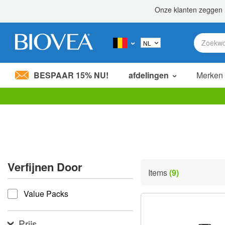
BESPAAR 15% NU!
afdelingen
Merken
Let
op:
Deze
website
bevat
een
toegankelijkheidssysteem.
Verfijnen Door
Druk
Items
(9)
op
verfijnen door
Control-
Value Packs
F11
om
de
website
Prijs