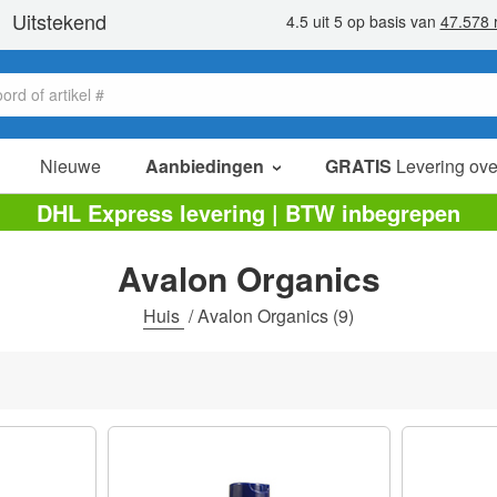
Nieuwe
Aanbiedingen
GRATIS
Levering ove
verkoop items
DHL Express levering | BTW inbegrepen
value packs
Avalon Organics
opruiming
Huis
/
Avalon Organics
(9)