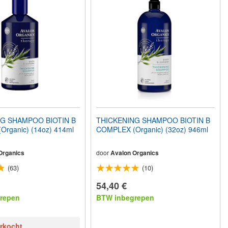
G SHAMPOO BIOTIN B
THICKENING SHAMPOO BIOTIN B
rganic) (14oz) 414ml
COMPLEX (Organic) (32oz) 946ml
Organics
door
Avalon Organics
(63)
(10)
54,40 €
repen
BTW inbegrepen
erkocht