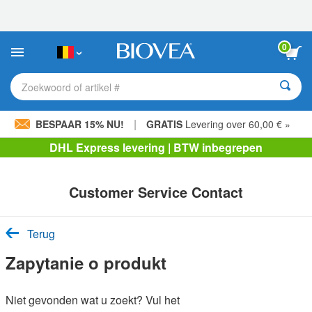
Let
op:
Deze
website
0
bevat
een
toegankelijkheidssysteem.
Zoekwoord of artikel #
|
BESPAAR 15% NU!
GRATIS
Levering over 60,00 € »
DHL Express levering | BTW inbegrepen
Customer Service Contact
Terug
Zapytanie o produkt
Niet gevonden wat u zoekt? Vul het