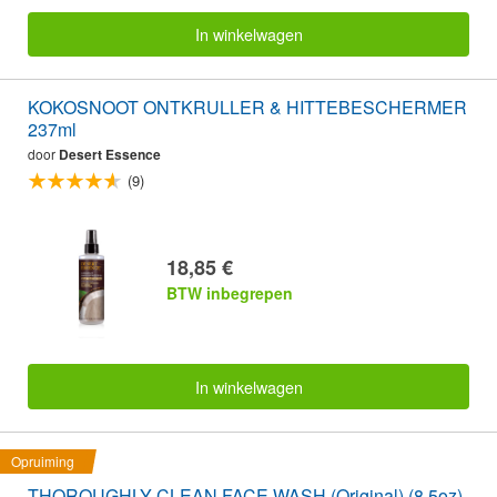
In winkelwagen
KOKOSNOOT ONTKRULLER & HITTEBESCHERMER
237ml
door
Desert Essence
(9)
18,85 €
BTW inbegrepen
In winkelwagen
Opruiming
THOROUGHLY CLEAN FACE WASH (Original) (8.5oz)