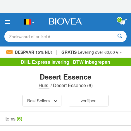
Let
op:
Deze
website
0
bevat
een
toegankelijkheidssysteem.
Zoekwoord of artikel #
|
BESPAAR 15% NU!
GRATIS
Levering over 60,00 € »
DHL Express levering | BTW inbegrepen
Desert Essence
Huis
/
Desert Essence
(6)
Best Sellers
verfijnen
Items
(6)