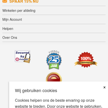
SPAAR 15% NU
Winkelen per afdeling
Mijn Account
Helpen
Over Ons
×
Wij gebruiken cookies
Cookies helpen ons de beste ervaring op onze
Toegankelijkheid
Gebruiksvoorwaarden
Privacybeleid
website te bieden. Door onze website te gebruiken,