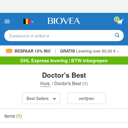
Let
op:
Deze
website
0
bevat
een
toegankelijkheidssysteem.
Zoekwoord of artikel #
|
BESPAAR 15% NU!
GRATIS
Levering over 60,00 € »
DHL Express levering | BTW inbegrepen
Doctor's Best
Huis
/
Doctor's Best
(1)
Best Sellers
verfijnen
Items
(1)