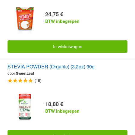
24,75 €
BTW inbegrepen
In winkelwagen
STEVIA POWDER (Organic) (3.2oz) 90g
door
SweetLeaf
(15)
18,80 €
BTW inbegrepen