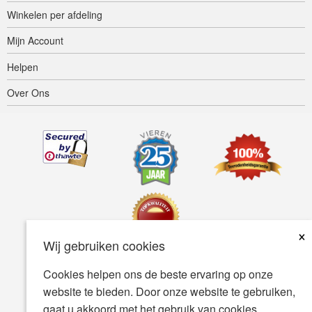
Winkelen per afdeling
Mijn Account
Helpen
Over Ons
×
Wij gebruiken cookies
Cookies helpen ons de beste ervaring op onze
Toegankelijkheid
Gebruiksvoorwaarden
Privacybeleid
website te bieden. Door onze website te gebruiken,
Veiligheidsbeleid
gaat u akkoord met het gebruik van cookies.