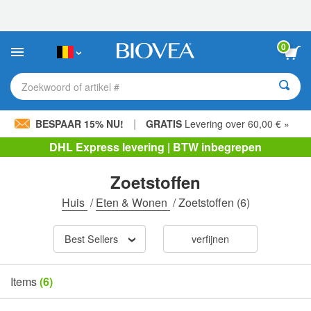
Let
op:
Deze
website
0
bevat
een
toegankelijkheidssysteem.
Zoekwoord of artikel #
|
BESPAAR 15% NU!
GRATIS
Levering over 60,00 € »
DHL Express levering | BTW inbegrepen
Zoetstoffen
Huis
/
Eten & Wonen
/
Zoetstoffen
(6)
Best Sellers
verfijnen
Items
(6)