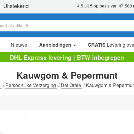
Nieuwe
Aanbiedingen
GRATIS
Levering ove
verkoop items
DHL Express levering | BTW inbegrepen
value packs
Kauwgom & Pepermunt
opruiming
s
/
Persoonlijke Verzorging
/
Dat Orale
/
Kauwgom & Pepermun