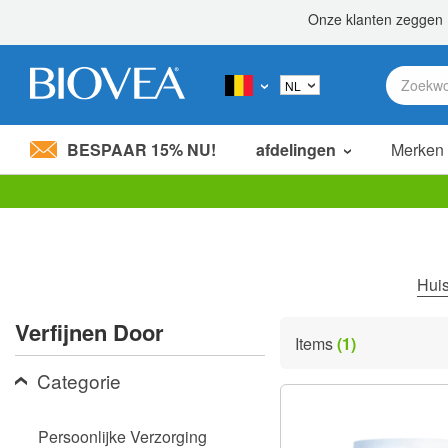
BESPAAR 15% NU!
afdelingen
Merken
Let
op:
Deze
website
bevat
Hui
een
toegankelijkheidssysteem.
Verfijnen Door
Druk
Items
(1)
op
Control-
Categorie
F11
om
de
Persoonlijke Verzorging
website