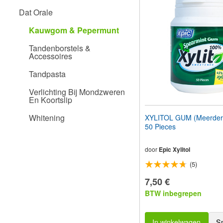
aan
Dat Orale
te
passen
Kauwgom & Pepermunt
aan
slechtzienden
Tandenborstels &
die
Accessoires
een
schermlezer
Tandpasta
gebruiken;
Druk
Verlichting Bij Mondzweren
op
En Koortslip
Control-
F10
Whitening
XYLITOL GUM (Meerder
om
50 Pieces
een
toegankelijkheidsmenu
te
door
Epic Xylitol
openen.
(5)
7,50 €
BTW inbegrepen
In winkelwagen
S