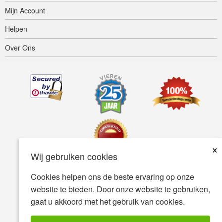
Mijn Account
Helpen
Over Ons
×
Wij gebruiken cookies
Cookies helpen ons de beste ervaring op onze
Toegankelijkheid
Gebruiksvoorwaarden
Privacybeleid
website te bieden. Door onze website te gebruiken,
Veiligheidsbeleid
gaat u akkoord met het gebruik van cookies.
© Copyright 2001-2026 BIOVEA. Alle Rechten Voorbehouden.