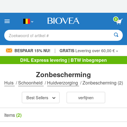
Let
op:
Deze
website
0
bevat
een
toegankelijkheidssysteem.
Zoekwoord of artikel #
|
BESPAAR 15% NU!
GRATIS
Levering over 60,00 € »
DHL Express levering | BTW inbegrepen
Zonbescherming
Huis
/
Schoonheid
/
Huidverzorging
/
Zonbescherming
(2)
Best Sellers
verfijnen
Items
(2)