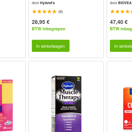
door
Hyland's
door
BIOVEA
(9)
28,95 €
47,40 €
BTW inbegrepen
BTW inbeg
In winkelwagen
In winke