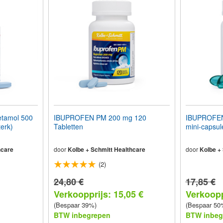
tamol 500
IBUPROFEN PM 200 mg 120
IBUPROFEN 
terk)
Tabletten
mini-capsul
hcare
door
Kolbe + Schmitt Healthcare
door
Kolbe +
(2)
24,80 €
17,85 €
Verkoopprijs: 15,05 €
Verkoopp
(Bespaar 39%)
(Bespaar 50
BTW inbegrepen
BTW inbeg