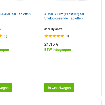
KRAMP 50 Tabletten
ARNICA 30x (Pijnstiller) 50
Sneloplossende Tabletten
s
door
Hyland's
(2)
(1)
21,15 €
repen
BTW inbegrepen
lwagen
In winkelwagen