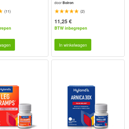
door
Boiron
(11)
(2)
11,25 €
repen
BTW inbegrepen
lwagen
In winkelwagen