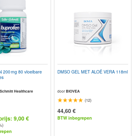
200 mg 80 vloeibare
DMSO GEL MET ALOË VERA 118ml
es
 Schmitt Healthcare
door
BIOVEA
(12)
44,60 €
rijs: 9,00 €
BTW inbegrepen
%)
repen