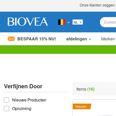
BESPAAR 15% NU!
afdelingen
Merken
Let
op:
Deze
website
bevat
een
toegankelijkheidssysteem.
Verfijnen Door
Druk
Items
(16)
op
verfijnen door
Control-
Nieuwe Producten
F11
om
Nieuwe
Opruiming
de
website