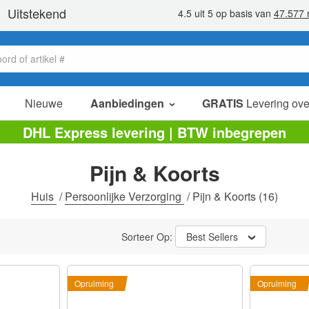
Nieuwe
Aanbiedingen
GRATIS
Levering ove
verkoop items
DHL Express levering | BTW inbegrepen
value packs
Pijn & Koorts
opruiming
Huis
/
Persoonlijke Verzorging
/
Pijn & Koorts
(16)
Sorteer Op:
Best Sellers
Opruiming
Opruiming