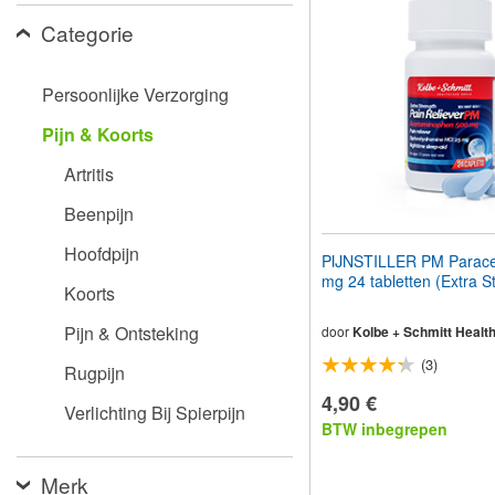
aan
Categorie
te
passen
aan
slechtzienden
Persoonlijke Verzorging
die
een
Pijn & Koorts
schermlezer
gebruiken;
Artritis
Druk
op
Beenpijn
Control-
F10
Hoofdpijn
PIJNSTILLER PM Parace
om
mg 24 tabletten (Extra S
een
Koorts
toegankelijkheidsmenu
te
Pijn & Ontsteking
door
Kolbe + Schmitt Healt
openen.
(3)
Rugpijn
4,90 €
Verlichting Bij Spierpijn
BTW inbegrepen
Merk