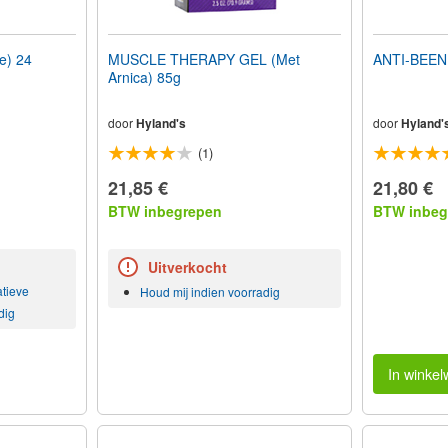
e) 24
MUSCLE THERAPY GEL (Met
ANTI-BEEN
Arnica) 85g
door
Hyland's
door
Hyland'
(1)
21,85 €
21,80 €
BTW inbegrepen
BTW inbeg
Uitverkocht
atieve
Houd mij indien voorradig
dig
In winke