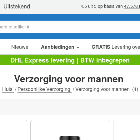
Nieuwe
Aanbiedingen
GRATIS
Levering ove
verkoop items
DHL Express levering | BTW inbegrepen
value packs
Verzorging voor mannen
opruiming
Huis
/
Persoonlijke Verzorging
/
Verzorging voor mannen
(4)