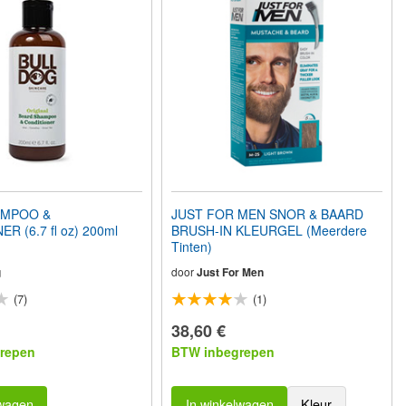
MPOO &
JUST FOR MEN SNOR & BAARD
R (6.7 fl oz) 200ml
BRUSH-IN KLEURGEL (Meerdere
Tinten)
g
door
Just For Men
(7)
(1)
38,60 €
repen
BTW inbegrepen
lwagen
In winkelwagen
Kleur