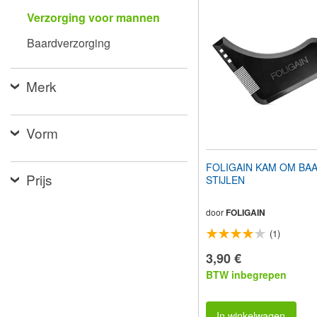
aan
Verzorging voor mannen
te
passen
Baardverzorging
aan
slechtzienden
die
Merk
een
schermlezer
gebruiken;
Druk
Vorm
op
Control-
F10
FOLIGAIN KAM OM BA
om
Prijs
STIJLEN
een
toegankelijkheidsmenu
te
door
FOLIGAIN
openen.
(1)
3,90 €
BTW inbegrepen
In winkelwagen