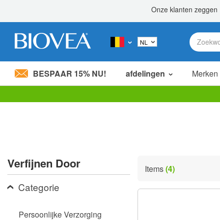
BESPAAR 15% NU!
afdelingen
Merken
Let
op:
Deze
website
bevat
een
toegankelijkheidssysteem.
Verfijnen Door
Druk
Items
(4)
op
Control-
Categorie
F11
om
de
Persoonlijke Verzorging
website