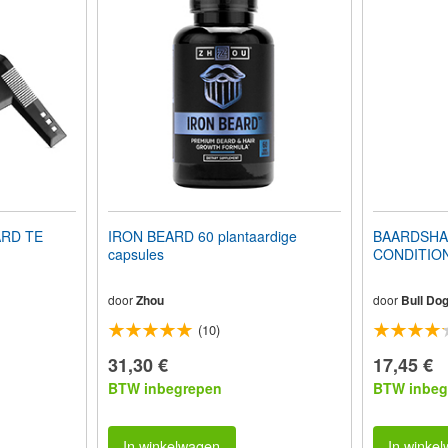
ARD TE
IRON BEARD 60 plantaardige
BAARDSHA
capsules
CONDITIONE
door
Zhou
door
Bull Do
(10)
31,30 €
17,45 €
BTW inbegrepen
BTW inbeg
In winkelwagen
In winke