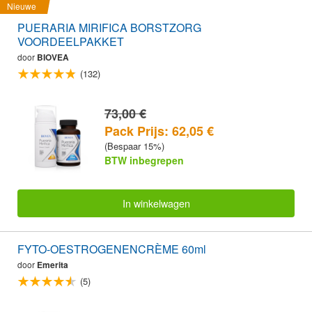
Nieuwe
PUERARIA MIRIFICA BORSTZORG
VOORDEELPAKKET
door
BIOVEA
(132)
73,00 €
Pack Prijs: 62,05 €
(Bespaar 15%)
BTW inbegrepen
In winkelwagen
FYTO-OESTROGENENCRÈME 60ml
door
Emerita
(5)