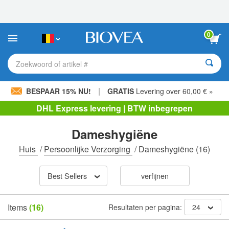
Let
op:
Deze
website
0
bevat
een
toegankelijkheidssysteem.
Zoekwoord of artikel #
|
BESPAAR 15% NU!
GRATIS
Levering over 60,00 € »
DHL Express levering | BTW inbegrepen
Dameshygiëne
Huis
/
Persoonlijke Verzorging
/
Dameshygiëne
(16)
Best Sellers
verfijnen
Items
(16)
Resultaten per pagina:
24