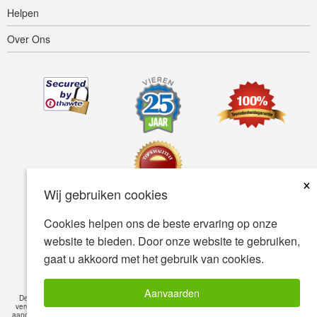
Helpen
Over Ons
×
Wij gebruiken cookies
Cookies helpen ons de beste ervaring op onze
Toegankelijkheid
Gebruiksvoorwaarden
Privacybeleid
website te bieden. Door onze website te gebruiken,
Veiligheidsbeleid
gaat u akkoord met het gebruik van cookies.
© Copyright 2001-2026 BIOVEA. Alle Rechten Voorbehouden.
Aanvaarden
De informatie op deze site is uitsluitend bedoeld voor uw algemene kennis en is geen
vervanging voor professioneel medisch advies of behandeling voor specifieke medische
aandoeningen. Vraag altijd het advies van uw arts of andere gekwalificeerde zorgverlener