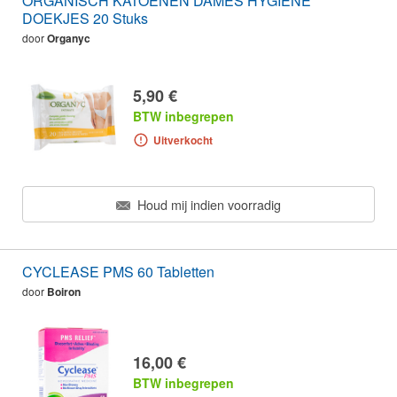
ORGANISCH KATOENEN DAMES HYGIËNE
DOEKJES 20 Stuks
door
Organyc
5,90 €
BTW inbegrepen
Uitverkocht
Houd mij indien voorradig
CYCLEASE PMS 60 Tabletten
door
Boiron
16,00 €
BTW inbegrepen