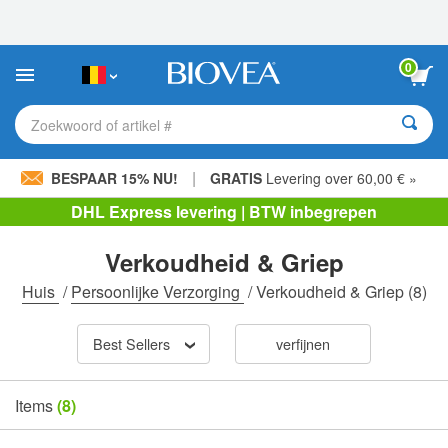
Let
op:
Deze
website
0
bevat
een
toegankelijkheidssysteem.
Zoekwoord of artikel #
|
BESPAAR 15% NU!
GRATIS
Levering over 60,00 € »
DHL Express levering | BTW inbegrepen
Verkoudheid & Griep
Huis
/
Persoonlijke Verzorging
/
Verkoudheid & Griep
(8)
Best Sellers
verfijnen
Items
(8)