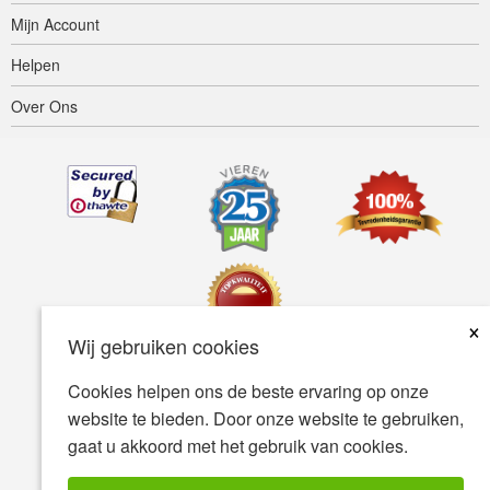
Mijn Account
Helpen
Over Ons
×
Wij gebruiken cookies
Cookies helpen ons de beste ervaring op onze
Toegankelijkheid
Gebruiksvoorwaarden
Privacybeleid
website te bieden. Door onze website te gebruiken,
Veiligheidsbeleid
gaat u akkoord met het gebruik van cookies.
© Copyright 2001-2026 BIOVEA. Alle Rechten Voorbehouden.