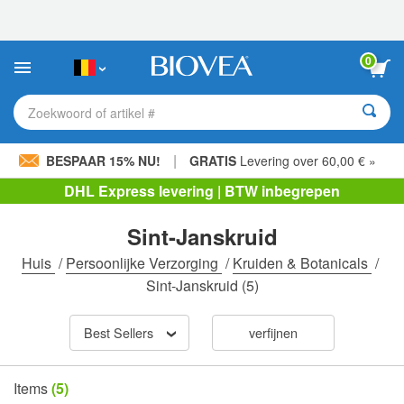
Let
op:
Deze
website
0
bevat
een
toegankelijkheidssysteem.
Zoekwoord of artikel #
|
BESPAAR 15% NU!
GRATIS
Levering over 60,00 € »
DHL Express levering | BTW inbegrepen
Sint-Janskruid
Huis
/
Persoonlijke Verzorging
/
Kruiden & Botanicals
/
Sint-Janskruid
(5)
Best Sellers
verfijnen
Items
(5)