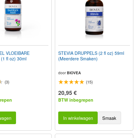
EL VLOEIBARE
STEVIA DRUPPELS (2 fl oz) 59ml
1 fl oz) 30ml
(Meerdere Smaken)
door
BIOVEA
(3)
(15)
20,95 €
repen
BTW inbegrepen
lwagen
In winkelwagen
Smaak