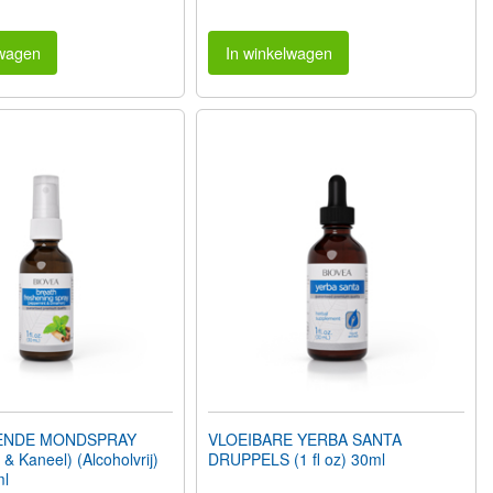
lwagen
In winkelwagen
ENDE MONDSPRAY
VLOEIBARE YERBA SANTA
& Kaneel) (Alcoholvrij)
DRUPPELS (1 fl oz) 30ml
ml