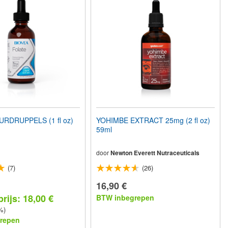
RDRUPPELS (1 fl oz)
YOHIMBE EXTRACT 25mg (2 fl oz)
59ml
door
Newton Everett Nutraceuticals
(7)
(26)
16,90 €
rijs: 18,00 €
BTW inbegrepen
%)
repen