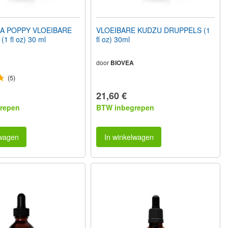
A POPPY VLOEIBARE
VLOEIBARE KUDZU DRUPPELS (1
1 fl oz) 30 ml
fl oz) 30ml
door
BIOVEA
(5)
21,60 €
repen
BTW inbegrepen
lwagen
In winkelwagen