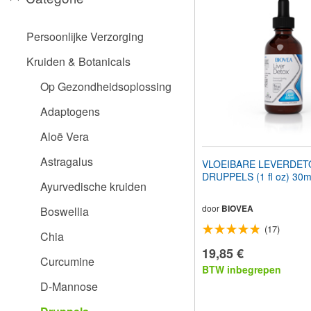
aan
te
passen
Persoonlijke Verzorging
aan
slechtzienden
Kruiden & Botanicals
die
een
Op Gezondheidsoplossing
schermlezer
gebruiken;
Adaptogens
Druk
op
Aloë Vera
Control-
F10
Astragalus
VLOEIBARE LEVERDET
om
DRUPPELS (1 fl oz) 30m
een
Ayurvedische kruiden
toegankelijkheidsmenu
te
door
BIOVEA
Boswellia
openen.
(17)
Chia
19,85 €
Curcumine
BTW inbegrepen
D-Mannose