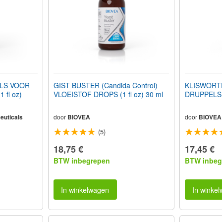
LS VOOR
GIST BUSTER (Candida Control)
KLISWORT
1 fl oz)
VLOEISTOF DROPS (1 fl oz) 30 ml
DRUPPELS (
euticals
door
BIOVEA
door
BIOVEA
(5)
18,75 €
17,45 €
BTW inbegrepen
BTW inbeg
In winkelwagen
In winke