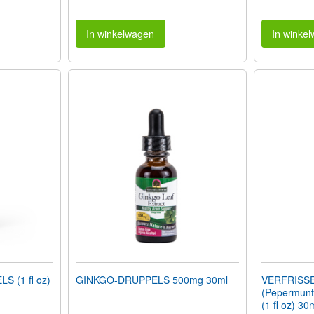
In winkelwagen
In winke
 (1 fl oz)
GINKGO-DRUPPELS 500mg 30ml
VERFRISS
(Pepermunt 
(1 fl oz) 30