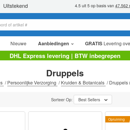
Nieuwe
Aanbiedingen
GRATIS
Levering ove
verkoop items
DHL Express levering | BTW inbegrepen
value packs
Druppels
opruiming
is
/
Persoonlijke Verzorging
/
Kruiden & Botanicals
/
Druppels
Sorteer Op:
Best Sellers
Opruiming