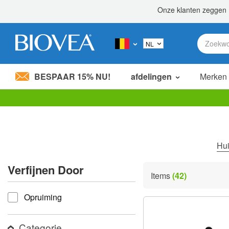
BESPAAR 15% NU!
afdelingen
Merken
Let
op:
Deze
website
bevat
Hu
een
toegankelijkheidssysteem.
Verfijnen Door
Druk
Items
(42)
op
verfijnen door
Control-
Opruiming
F11
om
de
website
Categorie