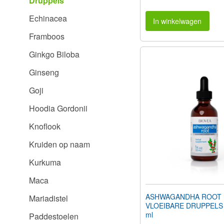
Druppels
Echinacea
In winkelwagen
Framboos
Ginkgo Biloba
Ginseng
Goji
Hoodia Gordonii
Knoflook
Kruiden op naam
Kurkuma
Maca
ASHWAGANDHA ROOT
Mariadistel
VLOEIBARE DRUPPELS (1
ml
Paddestoelen