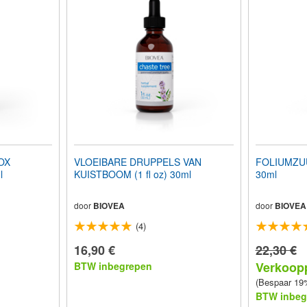
OX
VLOEIBARE DRUPPELS VAN
FOLIUMZUU
l
KUISTBOOM (1 fl oz) 30ml
30ml
door
BIOVEA
door
BIOVEA
(4)
16,90 €
22,30 €
Verkoopp
BTW inbegrepen
(Bespaar 19
BTW inbeg