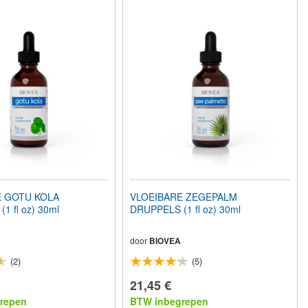
E GOTU KOLA
VLOEIBARE ZEGEPALM
1 fl oz) 30ml
DRUPPELS (1 fl oz) 30ml
door
BIOVEA
(2)
(5)
21,45 €
repen
BTW inbegrepen