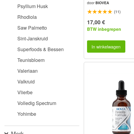
door
BIOVEA
Psyllium Husk
(11)
Rhodiola
17,00 €
Saw Palmetto
BTW inbegrepen
Sint-Janskruid
In winkelwagen
Superfoods & Bessen
Teunisbloem
Valeriaan
Valkruid
Vlierbe
Volledig Spectrum
Yohimbe
Merk