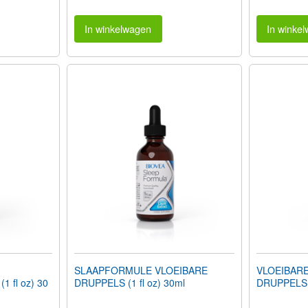
In winkelwagen
In winke
SLAAPFORMULE VLOEIBARE
VLOEIBAR
 fl oz) 30
DRUPPELS (1 fl oz) 30ml
DRUPPELS (