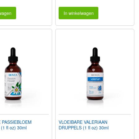
lwagen
In winkelwagen
E PASSIEBLOEM
VLOEIBARE VALERIAAN
1 fl oz) 30ml
DRUPPELS (1 fl oz) 30ml