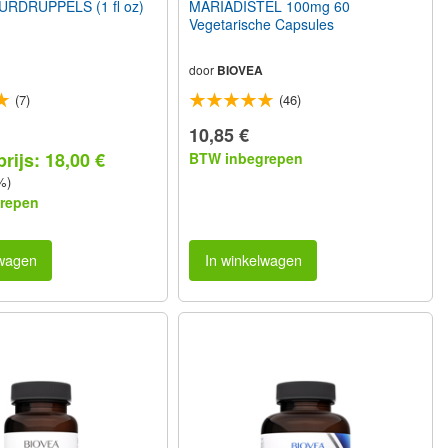
RDRUPPELS (1 fl oz)
MARIADISTEL 100mg 60
Vegetarische Capsules
door
BIOVEA
(7)
(46)
10,85 €
rijs: 18,00 €
BTW inbegrepen
%)
repen
lwagen
In winkelwagen