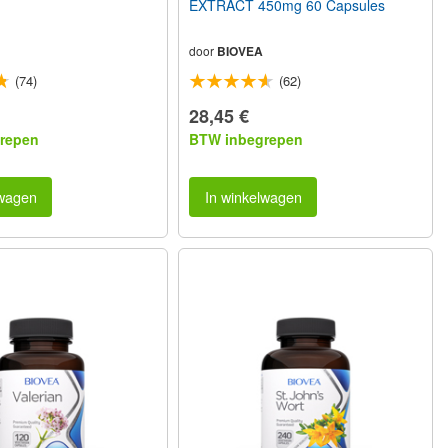
EXTRACT 450mg 60 Capsules
door
BIOVEA
(74)
(62)
28,45 €
repen
BTW inbegrepen
lwagen
In winkelwagen