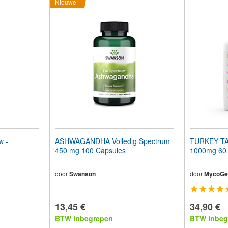
Nieuwe
w -
ASHWAGANDHA Volledig Spectrum
TURKEY T
450 mg 100 Capsules
1000mg 60 
door
Swanson
door
MycoGe
13,45 €
34,90 €
BTW inbegrepen
BTW inbeg