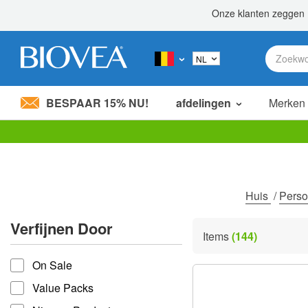
BESPAAR 15% NU!
afdelingen
Merken
Let
op:
Deze
website
bevat
Huis
/
Perso
een
toegankelijkheidssysteem.
Verfijnen Door
Druk
Items
(144)
op
verfijnen door
Control-
On Sale
F11
om
Value Packs
de
website