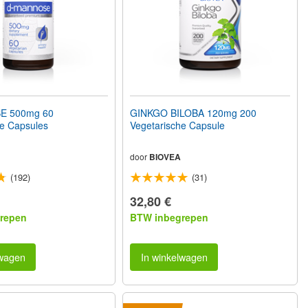
E 500mg 60
GINKGO BILOBA 120mg 200
he Capsules
Vegetarische Capsule
door
BIOVEA
(192)
(31)
32,80 €
repen
BTW inbegrepen
lwagen
In winkelwagen