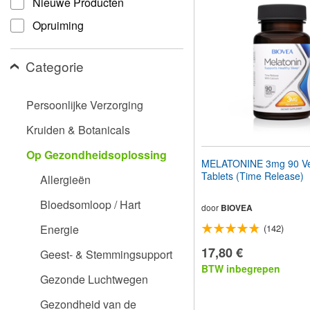
Nieuwe Producten
aan
te
Opruiming
passen
aan
slechtzienden
Categorie
die
een
schermlezer
Persoonlijke Verzorging
gebruiken;
Druk
Kruiden & Botanicals
op
Control-
Op Gezondheidsoplossing
F10
MELATONINE 3mg 90 Ve
om
Tablets (Time Release)
Allergieën
een
toegankelijkheidsmenu
Bloedsomloop / Hart
te
door
BIOVEA
openen.
Energie
(142)
17,80 €
Geest- & Stemmingsupport
BTW inbegrepen
Gezonde Luchtwegen
Gezondheid van de