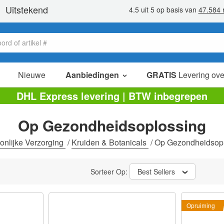
Nieuwe
Aanbiedingen
GRATIS
Levering ove
verkoop items
DHL Express levering | BTW inbegrepen
value packs
Op Gezondheidsoplossing
opruiming
onlijke Verzorging
/
Kruiden & Botanicals
/
Op Gezondheidsop
Sorteer Op:
Best Sellers
Opruiming