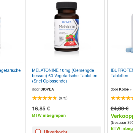
getarische
MELATONINE 10mg (Gemengde
IBUPROFEN
bessen) 60 Vegetarische Tabletten
Tabletten
(Snel Oplossende)
door
BIOVEA
door
Kolbe +
(973)
16,85 €
24,80 €
Verkoopp
BTW inbegrepen
(Bespaar 39
BTW inbeg
Uitverkocht