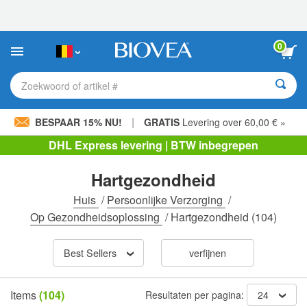
Let
op:
Deze
website
0
bevat
een
toegankelijkheidssysteem.
Zoekwoord of artikel #
|
BESPAAR 15% NU!
GRATIS
Levering over 60,00 € »
DHL Express levering | BTW inbegrepen
Hartgezondheid
Huis
/
Persoonlijke Verzorging
/
Op Gezondheidsoplossing
/
Hartgezondheid
(104)
Best Sellers
verfijnen
Items
(104)
Resultaten per pagina:
24