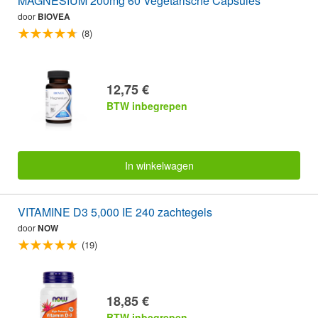
MAGNESIUM 200mg 60 Vegetarische Capsules
door
BIOVEA
(8)
12,75 €
BTW inbegrepen
In winkelwagen
VITAMINE D3 5,000 IE 240 zachtegels
door
NOW
(19)
18,85 €
BTW inbegrepen