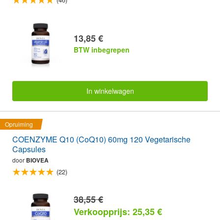
13,85 €
BTW inbegrepen
In winkelwagen
Opruiming
COENZYME Q10 (CoQ10) 60mg 120 Vegetarische
Capsules
door
BIOVEA
(22)
38,55 €
Verkoopprijs: 25,35 €