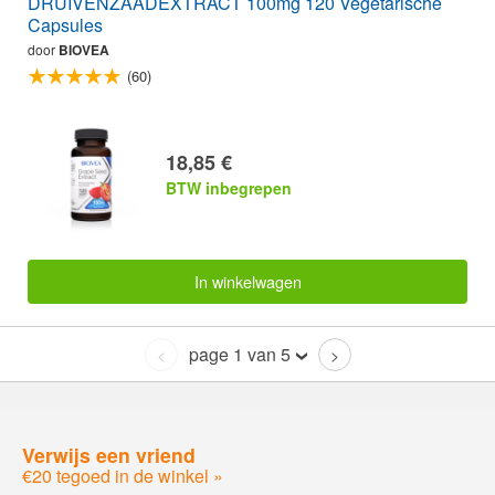
DRUIVENZAADEXTRACT 100mg 120 Vegetarische
Capsules
door
BIOVEA
(60)
18,85 €
BTW inbegrepen
In winkelwagen
page 1 van 5
<
>
Verwijs een vriend
€20 tegoed in de winkel »