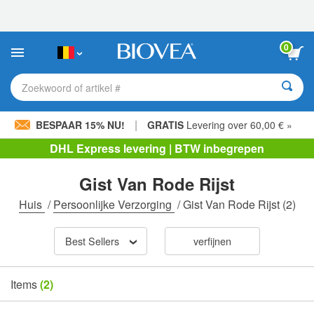
Let
op:
Deze
website
0
bevat
een
toegankelijkheidssysteem.
Zoekwoord of artikel #
|
BESPAAR 15% NU!
GRATIS
Levering over 60,00 € »
DHL Express levering | BTW inbegrepen
Gist Van Rode Rijst
Huis
/
Persoonlijke Verzorging
/
Gist Van Rode Rijst
(2)
Best Sellers
verfijnen
Items
(2)