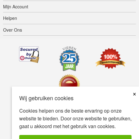
Mijn Account
Helpen
Over Ons
×
Wij gebruiken cookies
Cookies helpen ons de beste ervaring op onze
Toegankelijkheid
Gebruiksvoorwaarden
Privacybeleid
website te bieden. Door onze website te gebruiken,
Veiligheidsbeleid
gaat u akkoord met het gebruik van cookies.
© Copyright 2001-2026 BIOVEA. Alle Rechten Voorbehouden.