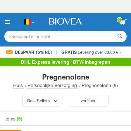
Let
op:
Deze
website
0
bevat
een
toegankelijkheidssysteem.
Zoekwoord of artikel #
|
BESPAAR 15% NU!
GRATIS
Levering over 60,00 € »
DHL Express levering | BTW inbegrepen
Pregnenolone
Huis
/
Persoonlijke Verzorging
/
Pregnenolone
(5)
Best Sellers
verfijnen
Items
(5)