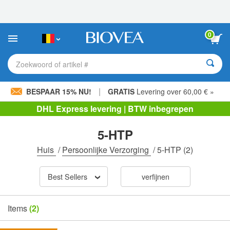
Let
op:
Deze
website
0
bevat
een
toegankelijkheidssysteem.
Zoekwoord of artikel #
|
BESPAAR 15% NU!
GRATIS
Levering over 60,00 € »
DHL Express levering | BTW inbegrepen
5-HTP
Huis
/
Persoonlijke Verzorging
/
5-HTP
(2)
Best Sellers
verfijnen
Items
(2)