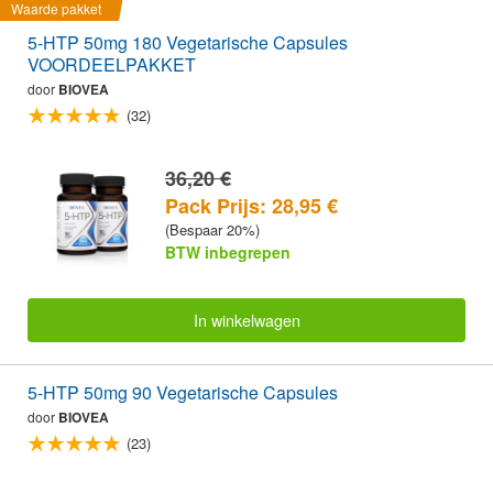
Waarde pakket
5-HTP 50mg 180 Vegetarische Capsules
VOORDEELPAKKET
door
BIOVEA
(32)
36,20 €
Pack Prijs: 28,95 €
(Bespaar 20%)
BTW inbegrepen
In winkelwagen
5-HTP 50mg 90 Vegetarische Capsules
door
BIOVEA
(23)