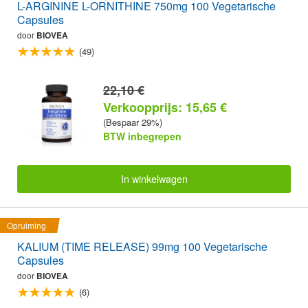
L-ARGININE L-ORNITHINE 750mg 100 Vegetarische
Capsules
door
BIOVEA
(49)
22,10 €
Verkoopprijs: 15,65 €
(Bespaar 29%)
BTW inbegrepen
In winkelwagen
Opruiming
KALIUM (TIME RELEASE) 99mg 100 Vegetarische
Capsules
door
BIOVEA
(6)