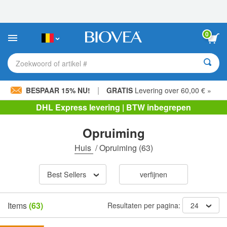
Let
op:
Deze
website
0
bevat
een
toegankelijkheidssysteem.
Zoekwoord of artikel #
|
BESPAAR 15% NU!
GRATIS
Levering over 60,00 € »
DHL Express levering | BTW inbegrepen
Opruiming
Huis
/
Opruiming
(63)
Best Sellers
verfijnen
Items
(63)
Resultaten per pagina:
24