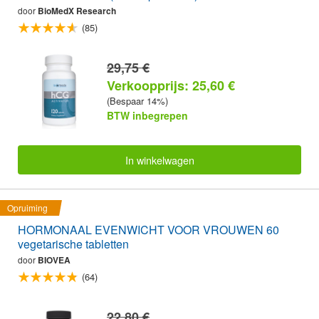
door
BioMedX Research
(85)
29,75 €
Verkoopprijs: 25,60 €
(Bespaar 14%)
BTW inbegrepen
In winkelwagen
Opruiming
HORMONAAL EVENWICHT VOOR VROUWEN 60
vegetarische tabletten
door
BIOVEA
(64)
22,80 €