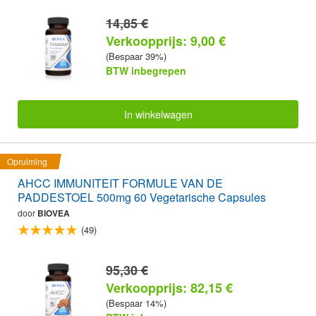
14,85 €
Verkoopprijs: 9,00 €
(Bespaar 39%)
BTW inbegrepen
In winkelwagen
Opruiming
AHCC IMMUNITEIT FORMULE VAN DE
PADDESTOEL 500mg 60 Vegetarische Capsules
door
BIOVEA
(49)
95,30 €
Verkoopprijs: 82,15 €
(Bespaar 14%)