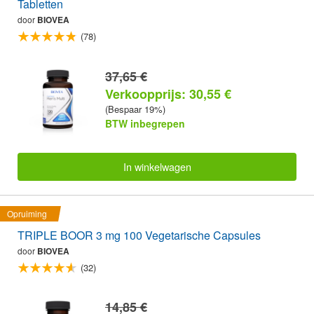
Tabletten
door
BIOVEA
(78)
37,65 €
Verkoopprijs: 30,55 €
(Bespaar 19%)
BTW inbegrepen
In winkelwagen
Opruiming
TRIPLE BOOR 3 mg 100 Vegetarische Capsules
door
BIOVEA
(32)
14,85 €