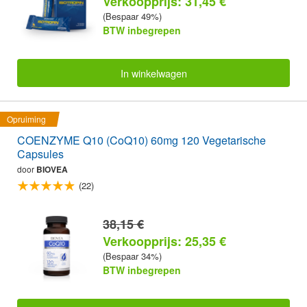
Verkoopprijs: 31,45 €
(Bespaar 49%)
BTW inbegrepen
In winkelwagen
Opruiming
COENZYME Q10 (CoQ10) 60mg 120 Vegetarische
Capsules
door
BIOVEA
(22)
38,15 €
Verkoopprijs: 25,35 €
(Bespaar 34%)
BTW inbegrepen