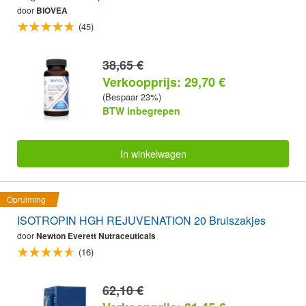
door
BIOVEA
(45)
38,65 €
Verkoopprijs: 29,70 €
(Bespaar 23%)
BTW inbegrepen
In winkelwagen
Opruiming
ISOTROPIN HGH REJUVENATION 20 Bruiszakjes
door
Newton Everett Nutraceuticals
(16)
62,10 €