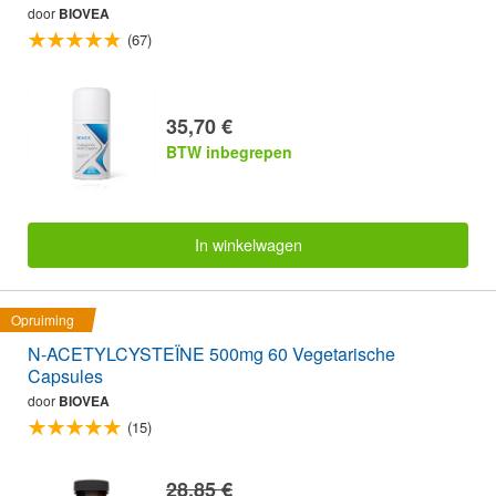
door
BIOVEA
(67)
35,70 €
BTW inbegrepen
In winkelwagen
Opruiming
N-ACETYLCYSTEÏNE 500mg 60 Vegetarische
Capsules
door
BIOVEA
(15)
28,85 €