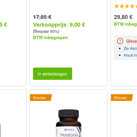
17,85 €
29,80 €
5 €
Verkoopprijs: 9,00 €
BTW inbeg
(Bespaar 50%)
BTW inbegrepen
Uitv
Zie Aan
Houd mi
In winkelwagen
Nieuwe
Nieuwe