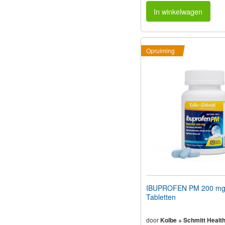
In winkelwagen
Opruiming
IBUPROFEN PM 200 mg
Tabletten
door
Kolbe + Schmitt Healt