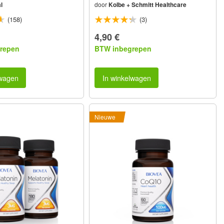
l
door
Kolbe + Schmitt Healthcare
(158)
(3)
4,90 €
repen
BTW inbegrepen
lwagen
In winkelwagen
Nieuwe