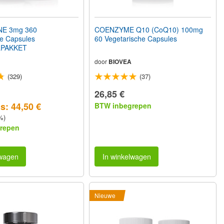
E 3mg 360
COENZYME Q10 (CoQ10) 100mg
he Capsules
60 Vegetarische Capsules
PAKKET
door
BIOVEA
(329)
(37)
26,85 €
s: 44,50 €
BTW inbegrepen
%)
repen
lwagen
In winkelwagen
Nieuwe