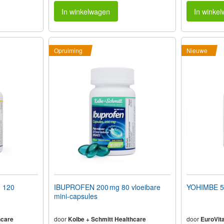
In winkelwagen
In winke
Opruiming
Nieuwe
 120
IBUPROFEN 200 mg 80 vloeibare
YOHIMBE 5
mini-capsules
hcare
door
Kolbe + Schmitt Healthcare
door
EuroVita