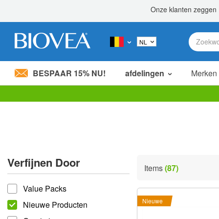
BESPAAR 15% NU!
afdelingen
Merken
Let
op:
Deze
website
bevat
een
toegankelijkheidssysteem.
Verfijnen Door
Druk
Items
(87)
op
verfijnen door
Control-
Value Packs
F11
om
Nieuwe
Nieuwe Producten
de
website