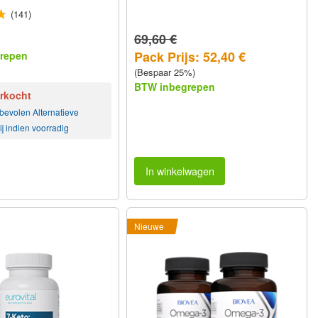
(141)
69,60 €
Pack Prijs: 52,40 €
repen
(Bespaar 25%)
BTW inbegrepen
erkocht
bevolen Alternatieve
j indien voorradig
In winkelwagen
Nieuwe