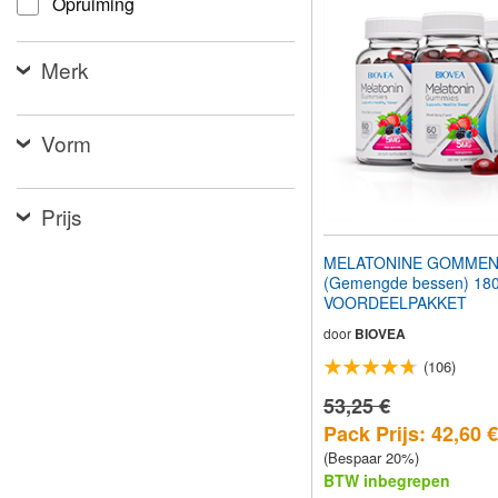
Opruiming
aan
te
passen
Merk
aan
slechtzienden
die
een
Vorm
schermlezer
gebruiken;
Druk
op
Prijs
Control-
F10
MELATONINE GOMMEN
om
(Gemengde bessen) 18
een
VOORDEELPAKKET
toegankelijkheidsmenu
te
door
BIOVEA
openen.
(106)
53,25 €
Pack Prijs: 42,60 €
(Bespaar 20%)
BTW inbegrepen