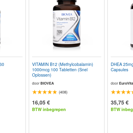
60
VITAMIN B12 (Methylcobalamin)
DHEA 25mg 
1000mcg 100 Tabletten (Snel
Capsules
Oplossen)
door
BIOVEA
door
EuroVita
(408)
16,05 €
35,75 €
BTW inbegrepen
BTW inbeg