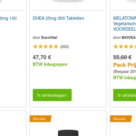
50mg 100
DHEA 25mg 300 Tabletten
MELATONIN
Vegetarisc
VOORDEEL
door
EuroVital
door
BIOVEA
(263)
47,70 €
55,60 €
Pack Prij
BTW inbegrepen
(Bespaar 20
BTW inbeg
In winkelwagen
In winke
Nieuwe
Nieuwe