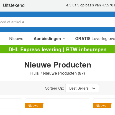
Nieuwe
Aanbiedingen
GRATIS
Levering ove
verkoop items
DHL Express levering | BTW inbegrepen
value packs
Nieuwe Producten
opruiming
Huis
/
Nieuwe Producten
(87)
Sorteer Op:
Best Sellers
Nieuwe
Nieuwe