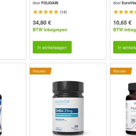
door
FOLIGAIN
door
EuroVita
(14)
34,80 €
10,65 €
BTW inbegrepen
BTW inbeg
In winkelwagen
In winke
Nieuwe
Nieuwe