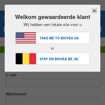
Let
op:
Deze
website
Welkom gewaardeerde klant
0
bevat
een
Wij hebben een lokale site voor u
toegankelijkheidssysteem.
Zoekwoord of artikel #
TAKE ME TO BIOVEA
US
|
BESPAAR 15% NU!
GRATIS
Levering over 60,00 € »
or
DHL Express levering | BTW inbegrepen
STAY ON BIOVEA
BE_NL
Sign In
E-mail
Wachtwoord