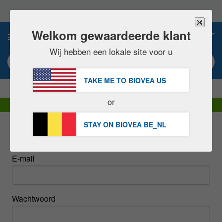
Let
op:
Deze
website
Welkom gewaardeerde klant
0
bevat
een
Wij hebben een lokale site voor u
toegankelijkheidssysteem.
Zoekwoord of artikel #
TAKE ME TO BIOVEA
US
|
BESPAAR 15% NU!
GRATIS
Levering over 60,00 € »
or
DHL Express levering | BTW inbegrepen
STAY ON BIOVEA
BE_NL
Sign In
E-mail
Wachtwoord