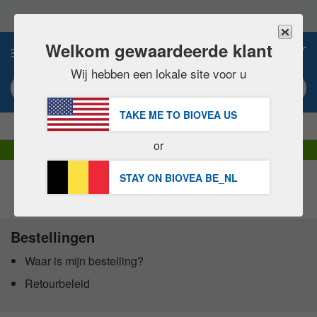
Let
op:
Deze
website
Welkom gewaardeerde klant
0
bevat
een
Wij hebben een lokale site voor u
toegankelijkheidssysteem.
Zoekwoord of artikel #
TAKE ME TO BIOVEA
US
|
BESPAAR 15% NU!
GRATIS
Levering over 60,00 € »
or
DHL Express levering | BTW inbegrepen
STAY ON BIOVEA
BE_NL
Customer Service Contact
Bestellingen
Waar is mijn bestelling?
Retourbeleid