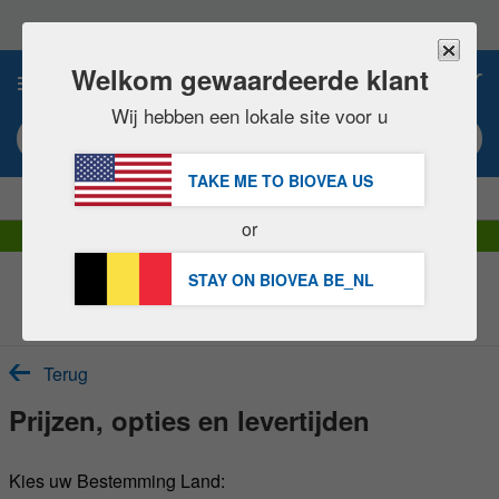
Let
op:
Deze
website
Welkom gewaardeerde klant
0
bevat
een
Wij hebben een lokale site voor u
toegankelijkheidssysteem.
Zoekwoord of artikel #
TAKE ME TO BIOVEA
US
|
BESPAAR 15% NU!
GRATIS
Levering over 60,00 € »
or
DHL Express levering | BTW inbegrepen
STAY ON BIOVEA
BE_NL
Customer Service Contact
Terug
Prijzen, opties en levertijden
Kies uw Bestemming Land: