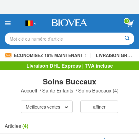
Veuillez
noter
:
Ce
0
site
Web
comprend
Mot clé ou numéro d’article
un
système
d'accessibilité.
|
ÉCONOMISEZ 15% MAINTENANT !
LIVRAISON GRATUITE
Livraison DHL Express | TVA incluse
Soins Buccaux
Accueil
/
Santé Enfants
/
Soins Buccaux
(4)
Meilleures ventes
affiner
Articles
(4)