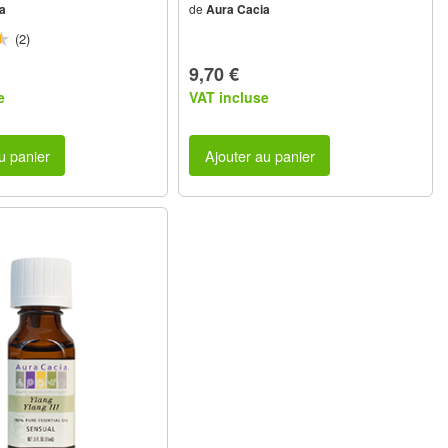
a
de
Aura Cacia
(2)
9,70 €
e
VAT incluse
u panier
Ajouter au panier