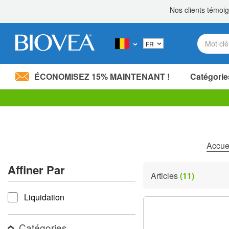
ÉCONOMISEZ 15% MAINTENANT !
Catégorie
Partagez 20,00 €
avec un proche! »
Veuillez
noter
:
Ce
site
Accue
Web
comprend
Affiner Par
un
Articles
(11)
système
Affiner par
d'accessibilité.
Liquidation
Appuyez
sur
Ctrl-
F11
Catégories