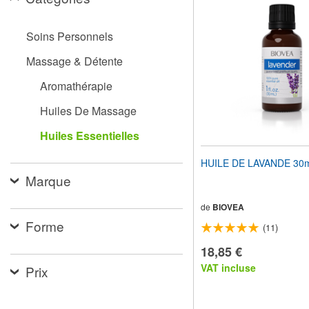
pour
adapter
le
Soins Personnels
site
Web
Massage & Détente
aux
malvoyants
Aromathérapie
qui
utilisent
Huiles De Massage
un
lecteur
Huiles Essentielles
d'écran ;
Appuyez
HUILE DE LAVANDE 30
sur
Marque
Ctrl-
F10
pour
de
BIOVEA
ouvrir
Forme
(11)
un
menu
18,85 €
d'accessibilité.
VAT incluse
Prix