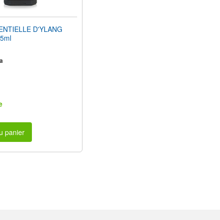
ENTIELLE D'YLANG
15ml
a
e
u panier