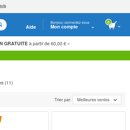
0
Bonjour, connectez-vous
Mon compte
Aide
N GRATUITE
à partir de 60,00 € »
Étudiants, seniors & soignants
es
(11)
Trier par:
Meilleures ventes