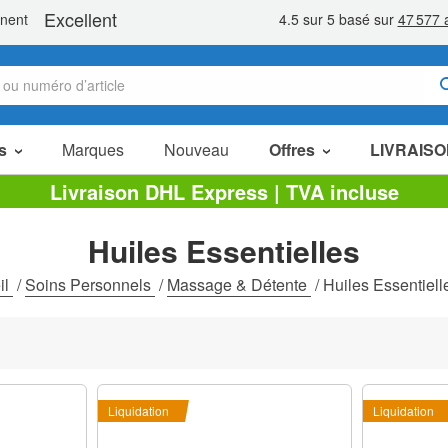
s
Marques
Nouveau
Offres
LIVRAISO
Articles en Promotion
Livraison DHL Express | TVA incluse
Packs Économiques
Huiles Essentielles
Liquidation
il
/
Soins Personnels
/
Massage & Détente
/
Huiles Essentiell
Liquidation
Liquidation