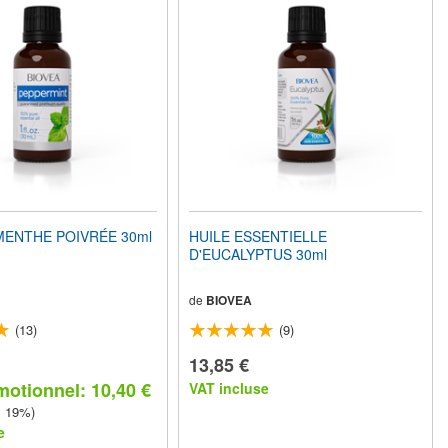
MENTHE POIVRÉE 30ml
HUILE ESSENTIELLE
D'EUCALYPTUS 30ml
de
BIOVEA
(13)
(9)
13,85 €
motionnel: 10,40 €
VAT incluse
z 19%)
e