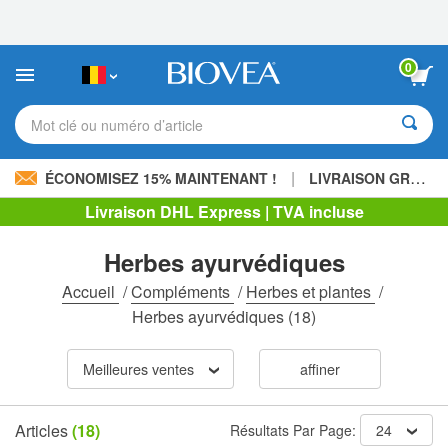
Veuillez
noter
:
Ce
0
site
Web
comprend
Mot clé ou numéro d’article
un
système
d'accessibilité.
|
ÉCONOMISEZ 15% MAINTENANT !
LIVRAISON GRATUITE
Livraison DHL Express | TVA incluse
Herbes ayurvédiques
Accueil
/
Compléments
/
Herbes et plantes
/
Herbes ayurvédiques
(18)
Meilleures ventes
affiner
Articles
(18)
Résultats Par Page:
24