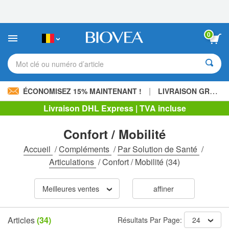
Veuillez
noter
:
Ce
0
site
Web
comprend
Mot clé ou numéro d’article
un
système
d'accessibilité.
|
ÉCONOMISEZ 15% MAINTENANT !
LIVRAISON GRATUITE
Livraison DHL Express | TVA incluse
Confort / Mobilité
Accueil
/
Compléments
/
Par Solution de Santé
/
Articulations
/
Confort / Mobilité
(34)
Meilleures ventes
affiner
Articles
(34)
Résultats Par Page:
24