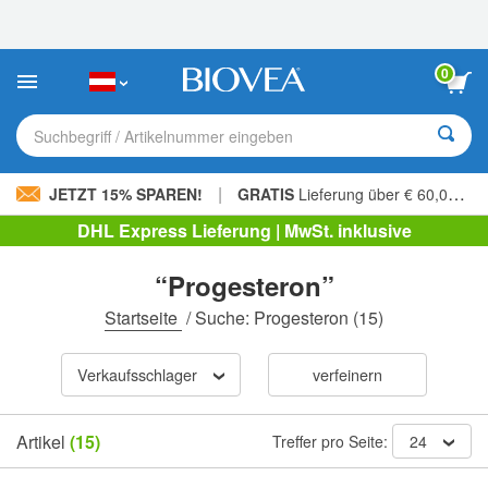
Bitte
beachten
Sie:
Diese
0
Website
enthält
ein
Suchbegriff / Artikelnummer eingeben
Barrierefreiheitssystem.
|
JETZT 15% SPAREN!
GRATIS
Lieferung über € 60,00 »
DHL Express Lieferung | MwSt. inklusive
“Progesteron”
Startseite
/
Suche: Progesteron
(15)
Verkaufsschlager
verfeinern
Artikel
(15)
Treffer pro Seite:
24