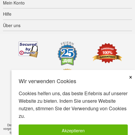
Mein Konto
Hilfe
Über uns
×
Wir verwenden Cookies
Cookies helfen uns, das beste Erlebnis auf unserer
Website zu bieten. Indem Sie unsere Website
Barrierefreiheit
AGB
Datenschutz
Sicherheit
nutzen, stimmen Sie der Verwendung von Cookies
zu.
© Copyright 2001-2026 BIOVEA. Alle rechte vorbehalten
Die auf dieser Webseite enthaltenen Informationen sind nur für das allgemeine Wissen
vorgesehen und sind nicht als Ersatz für ein professionelles Gutachten oder Behandlung für
Akzeptieren
spezifische Krankheiten. Fragen Sie immer erst Ihren Arzt wenn Sie eine bestimmte