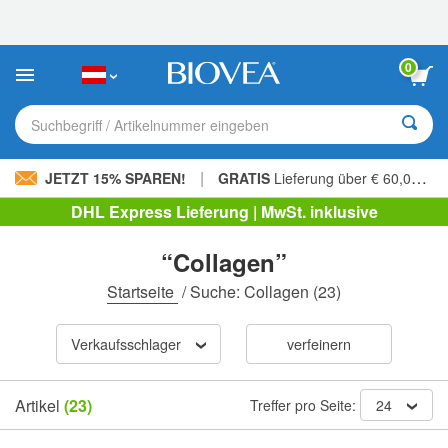
Bitte
beachten
Sie:
Diese
0
Website
enthält
ein
Suchbegriff / Artikelnummer eingeben
Barrierefreiheitssystem.
|
JETZT 15% SPAREN!
GRATIS
Lieferung über € 60,00 »
DHL Express Lieferung | MwSt. inklusive
“Collagen”
Startseite
/
Suche: Collagen
(23)
Verkaufsschlager
verfeinern
Artikel
(23)
Treffer pro Seite:
24