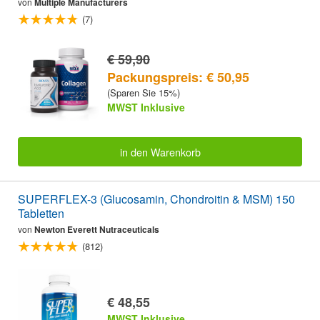
von
Multiple Manufacturers
(7)
€ 59,90
Packungspreis: € 50,95
(Sparen Sie 15%)
MWST Inklusive
in den Warenkorb
SUPERFLEX-3 (Glucosamin, Chondroitin & MSM) 150
Tabletten
von
Newton Everett Nutraceuticals
(812)
€ 48,55
MWST Inklusive