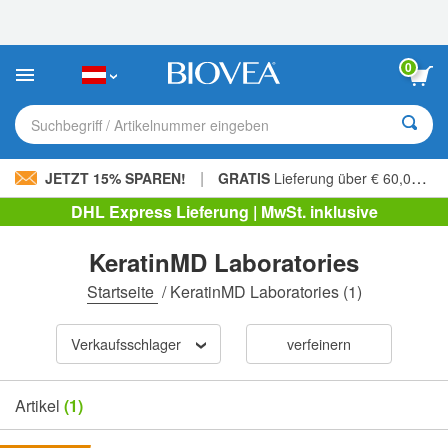
Bitte
beachten
Sie:
Diese
0
Website
enthält
ein
Suchbegriff / Artikelnummer eingeben
Barrierefreiheitssystem.
|
JETZT 15% SPAREN!
GRATIS
Lieferung über € 60,00 »
DHL Express Lieferung | MwSt. inklusive
KeratinMD Laboratories
Startseite
/
KeratinMD Laboratories
(1)
Verkaufsschlager
verfeinern
Artikel
(1)