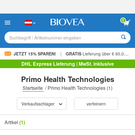
Bitte
beachten
Sie:
Diese
0
Website
enthält
ein
Suchbegriff / Artikelnummer eingeben
Barrierefreiheitssystem.
|
JETZT 15% SPAREN!
GRATIS
Lieferung über € 60,00 »
DHL Express Lieferung | MwSt. inklusive
Primo Health Technologies
Startseite
/
Primo Health Technologies
(1)
Verkaufsschlager
verfeinern
Artikel
(1)