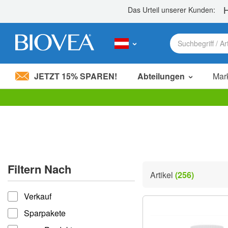
JETZT 15% SPAREN!
Abteilungen
Mar
Bitte
beachten
Sie:
Diese
Website
enthält
ein
Filtern Nach
Barrierefreiheitssystem.
Artikel
(256)
Drücken
filtern nach
Sie
Verkauf
Strg-
F11,
Sparpakete
um
die