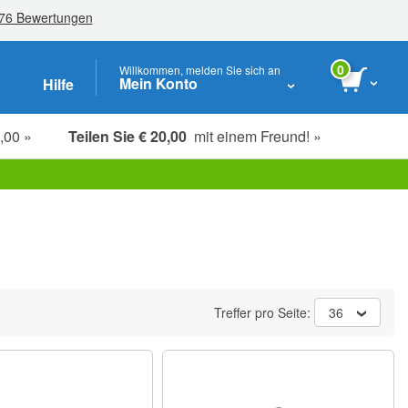
0
Willkommen, melden Sie sich an
Mein Konto
Hilfe
,00 »
Teilen Sie € 20,00
mit einem Freund! »
Studenten, Senioren & Pflegekräfte
Treffer pro Seite:
36