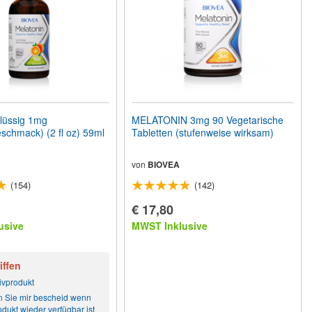
lüssig 1mg
MELATONIN 3mg 90 Vegetarische
chmack) (2 fl oz) 59ml
Tabletten (stufenweise wirksam)
von
BIOVEA
(154)
(142)
€ 17,80
usive
MWST Inklusive
iffen
ivprodukt
 Sie mir bescheid wenn
dukt wieder verfügbar ist