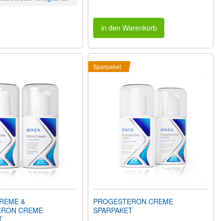
in den Warenkorb
Sparpaket
CREME &
PROGESTERON CREME
ERON CREME
SPARPAKET
T