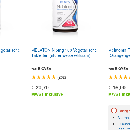
getarische
MELATONIN 5mg 100 Vegetarische
Melatonin F
Tabletten (stufenweise wirksam)
(Orangenges
von
BIOVEA
von
BIOVEA
(262)
€ 20,70
€ 16,00
MWST Inklusive
MWST Inkl
vergr
Alternat
Geben
das Pro