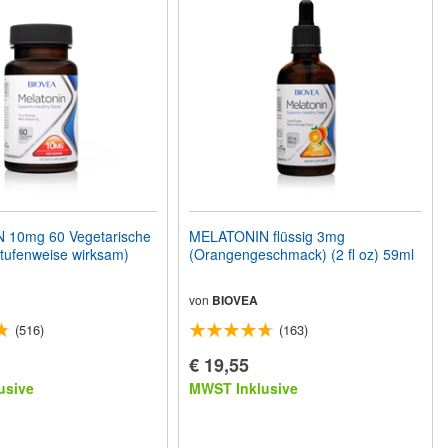
10mg 60 Vegetarische
MELATONIN flüssig 3mg
stufenweise wirksam)
(Orangengeschmack) (2 fl oz) 59ml
von
BIOVEA
(516)
(163)
€ 19,55
usive
MWST Inklusive