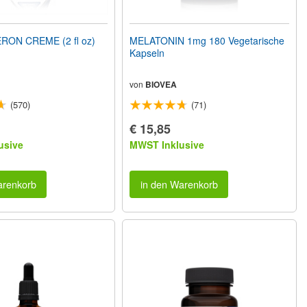
ON CREME (2 fl oz)
MELATONIN 1mg 180 Vegetarische
Kapseln
von
BIOVEA
(570)
(71)
€ 15,85
usive
MWST Inklusive
arenkorb
in den Warenkorb