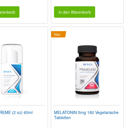
arenkorb
in den Warenkorb
Neu
REME (2 oz) 60ml
MELATONIN 5mg 180 Vegetarische
Tabletten