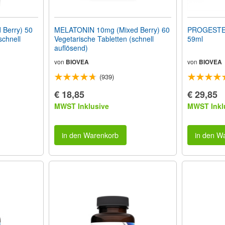
Berry) 50
MELATONIN 10mg (Mixed Berry) 60
PROGESTER
schnell
Vegetarische Tabletten (schnell
59ml
auflösend)
von
BIOVEA
von
BIOVEA
(939)
€ 18,85
€ 29,85
MWST Inklusive
MWST Inkl
in den Warenkorb
in den W