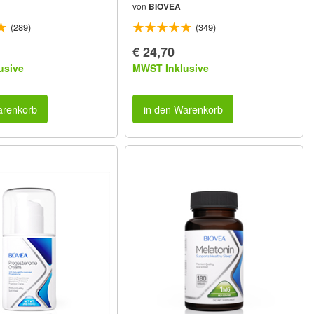
von
BIOVEA
(289)
(349)
€ 24,70
usive
MWST Inklusive
arenkorb
in den Warenkorb