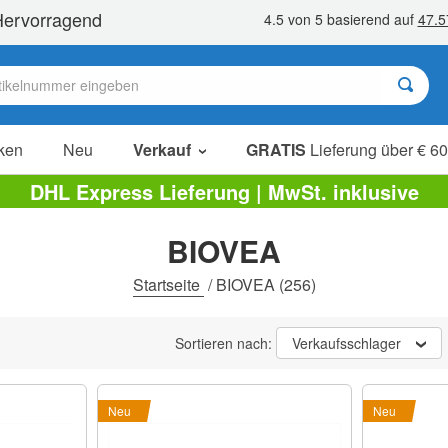
ken
Neu
Verkauf
GRATIS
Lieferung über € 60
Sale Artikel
DHL Express Lieferung | MwSt. inklusive
Sparpakete
BIOVEA
Ausverkauf
Startseite
/
BIOVEA
(256)
Sortieren nach:
Verkaufsschlager
Neu
Neu