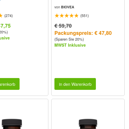
von
BIOVEA
(274)
(551)
47,75
€ 59,70
 20%)
Packungspreis: € 47,80
usive
(Sparen Sie 20%)
MWST Inklusive
arenkorb
in den Warenkorb