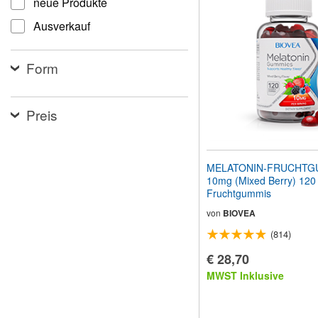
neue Produkte
Website
an
Ausverkauf
Sehbehinderte
anzupassen,
die
Form
einen
Bildschirmleser
verwenden;
Drücken
Preis
Sie
Strg-
F10,
um
MELATONIN-FRUCHTG
ein
10mg (Mixed Berry) 120
Eingabehilfemenü
Fruchtgummis
zu
öffnen.
von
BIOVEA
(814)
€ 28,70
MWST Inklusive