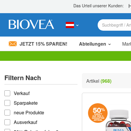
JETZT 15% SPAREN!
Abteilungen
Mar
Bitte
beachten
Sie:
Filtern Nach
Diese
Artikel
(968)
Website
filtern nach
enthält
ein
Verkauf
Barrierefreiheitssystem.
Sparpakete
Drücken
Sie
neue Produkte
Strg-
F11,
Ausverkauf
um
die