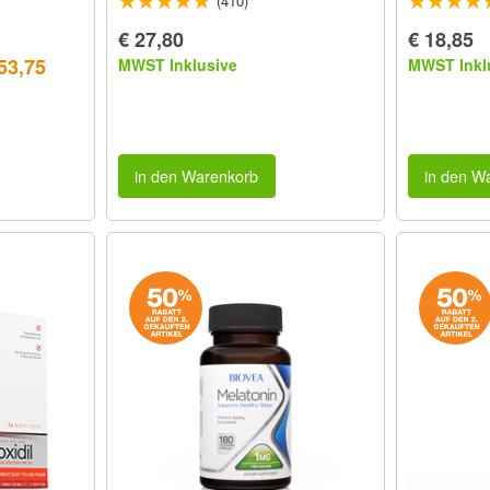
(410)
€ 27,80
€ 18,85
53,75
MWST Inklusive
MWST Inkl
in den Warenkorb
in den W