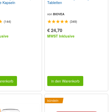
e Kapseln
Tabletten
von
BIOVEA
(144)
(349)
€ 24,70
usive
MWST Inklusive
arenkorb
in den Warenkorb
bündeln