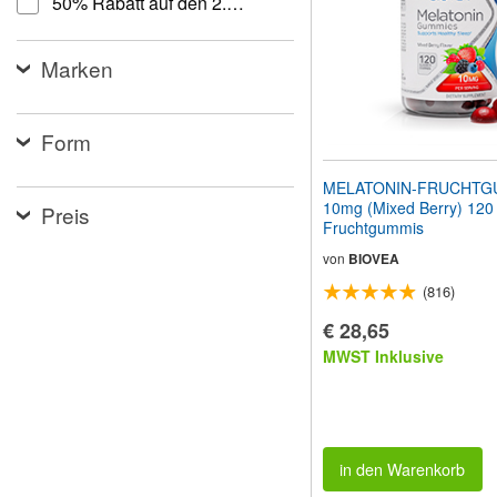
50% Rabatt auf den 2. gekauften Artikel
Website
an
Sehbehinderte
Marken
anzupassen,
die
einen
Bildschirmleser
Form
verwenden;
Drücken
MELATONIN-FRUCHTG
Sie
10mg (Mixed Berry) 120
Preis
Strg-
Fruchtgummis
F10,
um
von
BIOVEA
ein
Eingabehilfemenü
(816)
zu
€ 28,65
öffnen.
MWST Inklusive
in den Warenkorb