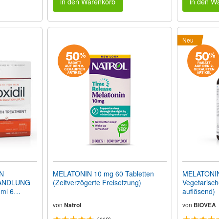
in den Warenkorb
in den W
Neu
IN
MELATONIN 10 mg 60 Tabletten
MELATONIN 
ANDLUNG
(Zeitverzögerte Freisetzung)
Vegetarisch
0ml 6
auflösend)
von
Natrol
von
BIOVEA