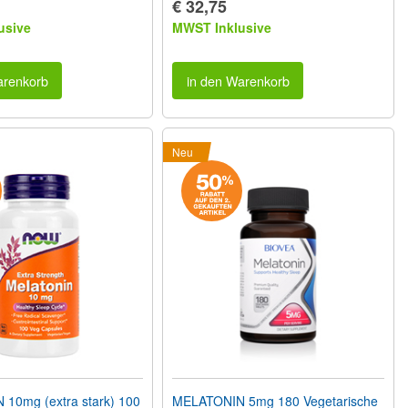
€ 32,75
usive
MWST Inklusive
arenkorb
in den Warenkorb
Neu
10mg (extra stark) 100
MELATONIN 5mg 180 Vegetarische