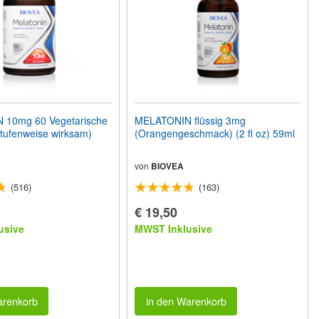
10mg 60 Vegetarische
MELATONIN flüssig 3mg
stufenweise wirksam)
(Orangengeschmack) (2 fl oz) 59ml
von
BIOVEA
(516)
(163)
€ 19,50
usive
MWST Inklusive
arenkorb
in den Warenkorb