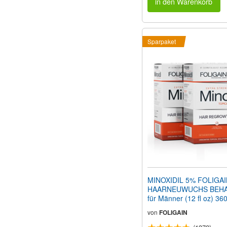
in den Warenkorb
Sparpaket
MINOXIDIL 5% FOLIGA
HAARNEUWUCHS BEH
für Männer (12 fl oz) 36
Monatspackung
von
FOLIGAIN