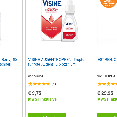
Berry) 50
VISINE AUGENTROPFEN (Tropfen
ESTRIOL-C
schnell
für rote Augen) (0,5 oz) 15ml
von
Visine
von
BIOVEA
(14)
€ 9,75
€ 29,95
MWST Inklusive
MWST Inkl