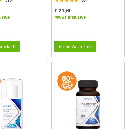
(939)
(95)
€ 21,60
usive
MWST Inklusive
arenkorb
in den Warenkorb