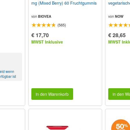
mg (Mixed Berry) 60 Fruchtgummis
vegetarisch
von
BIOVEA
von
NOW
(565)
€ 17,70
€ 28,65
MWST Inklusive
MWST Inkl
heid wenn
rfügbar ist
in den Warenkorb
in den W