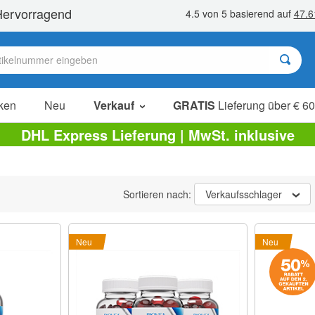
ken
Neu
Verkauf
GRATIS
Lieferung über € 60
Sale Artikel
DHL Express Lieferung | MwSt. inklusive
Sparpakete
Ausverkauf
Sortieren nach:
Verkaufsschlager
Neu
Neu