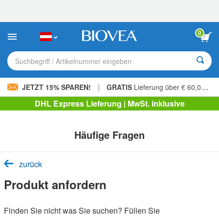
Bitte
beachten
Sie:
Diese
0
Website
enthält
ein
Suchbegriff / Artikelnummer eingeben
Barrierefreiheitssystem.
|
JETZT 15% SPAREN!
GRATIS
Lieferung über € 60,00 »
DHL Express Lieferung | MwSt. inklusive
Häufige Fragen
zurück
Produkt anfordern
Finden Sie nicht was Sie suchen? Füllen Sie