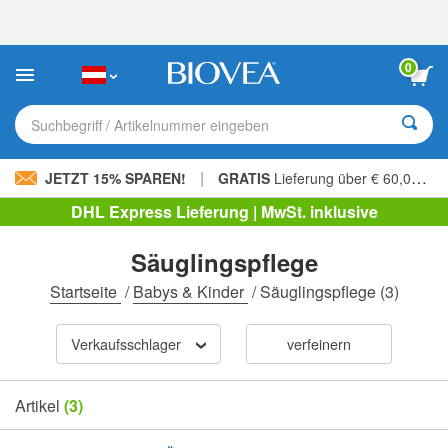
Bitte
beachten
Sie:
Diese
0
Website
enthält
ein
Suchbegriff / Artikelnummer eingeben
Barrierefreiheitssystem.
|
JETZT 15% SPAREN!
GRATIS
Lieferung über € 60,00 »
DHL Express Lieferung | MwSt. inklusive
Säuglingspflege
Startseite
/
Babys & Kinder
/
Säuglingspflege
(3)
Verkaufsschlager
verfeinern
Artikel
(3)