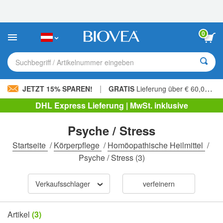
Bitte
beachten
Sie:
Diese
0
Website
enthält
ein
Suchbegriff / Artikelnummer eingeben
Barrierefreiheitssystem.
|
JETZT 15% SPAREN!
GRATIS
Lieferung über € 60,00 »
DHL Express Lieferung | MwSt. inklusive
Psyche / Stress
Startseite
/
Körperpflege
/
Homöopathische Heilmittel
/
Psyche / Stress
(3)
Verkaufsschlager
verfeinern
Artikel
(3)