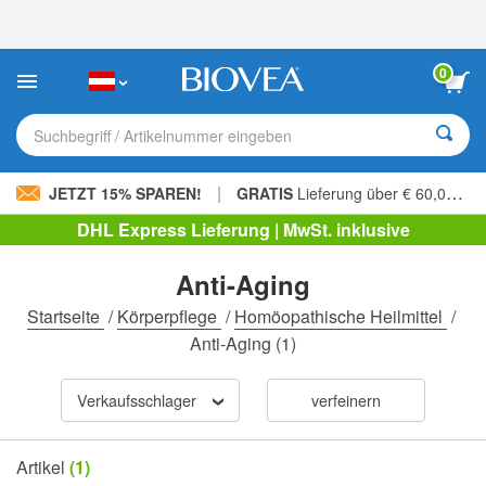
Bitte
beachten
Sie:
Diese
0
Website
enthält
ein
Suchbegriff / Artikelnummer eingeben
Barrierefreiheitssystem.
|
JETZT 15% SPAREN!
GRATIS
Lieferung über € 60,00 »
DHL Express Lieferung | MwSt. inklusive
Anti-Aging
Startseite
/
Körperpflege
/
Homöopathische Heilmittel
/
Anti-Aging
(1)
Verkaufsschlager
verfeinern
Artikel
(1)