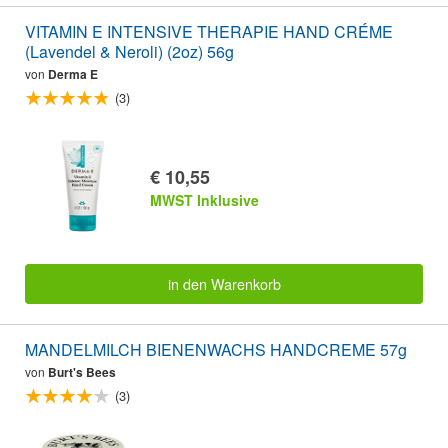
VITAMIN E INTENSIVE THERAPIE HAND CRÉME
(Lavendel & Neroli) (2oz) 56g
von
Derma E
(3)
€ 10,55
MWST Inklusive
in den Warenkorb
MANDELMILCH BIENENWACHS HANDCREME 57g
von
Burt's Bees
(3)