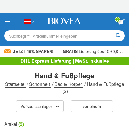
Bitte
beachten
Sie:
Diese
0
Website
enthält
ein
Suchbegriff / Artikelnummer eingeben
Barrierefreiheitssystem.
|
JETZT 15% SPAREN!
GRATIS
Lieferung über € 60,00 »
DHL Express Lieferung | MwSt. inklusive
Hand & Fußpflege
Startseite
/
Schönheit
/
Bad & Körper
/
Hand & Fußpflege
(3)
Verkaufsschlager
verfeinern
Artikel
(3)