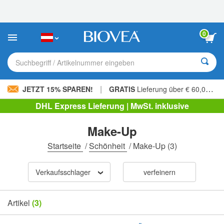
Bitte
beachten
Sie:
Diese
0
Website
enthält
ein
Suchbegriff / Artikelnummer eingeben
Barrierefreiheitssystem.
|
JETZT 15% SPAREN!
GRATIS
Lieferung über € 60,00 »
DHL Express Lieferung | MwSt. inklusive
Make-Up
Startseite
/
Schönheit
/
Make-Up
(3)
Verkaufsschlager
verfeinern
Artikel
(3)