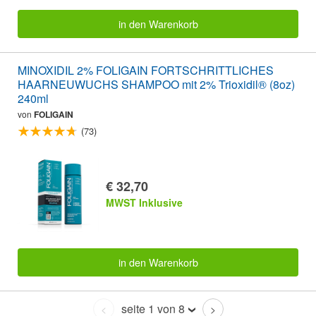
in den Warenkorb
MINOXIDIL 2% FOLIGAIN FORTSCHRITTLICHES
HAARNEUWUCHS SHAMPOO mit 2% Trioxidil® (8oz)
240ml
von
FOLIGAIN
(73)
€ 32,70
MWST Inklusive
in den Warenkorb
seite 1 von 8
<
>