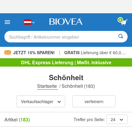
Bitte
beachten
Sie:
Diese
0
Website
enthält
ein
Suchbegriff / Artikelnummer eingeben
Barrierefreiheitssystem.
|
JETZT 15% SPAREN!
GRATIS
Lieferung über € 60,00 »
DHL Express Lieferung | MwSt. inklusive
Schönheit
Startseite
/
Schönheit
(183)
Verkaufsschlager
verfeinern
Artikel
(183)
Treffer pro Seite:
24