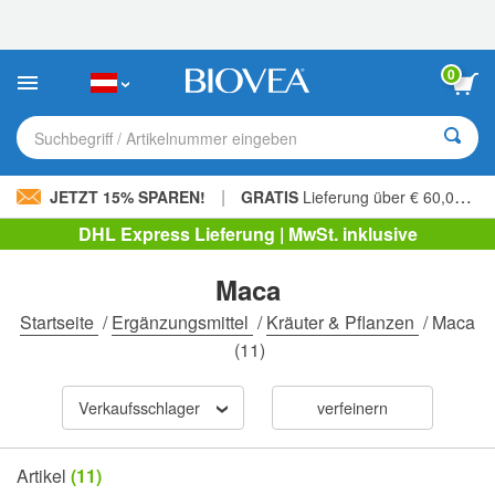
Bitte
beachten
Sie:
Diese
0
Website
enthält
ein
Suchbegriff / Artikelnummer eingeben
Barrierefreiheitssystem.
|
JETZT 15% SPAREN!
GRATIS
Lieferung über € 60,00 »
DHL Express Lieferung | MwSt. inklusive
Maca
Startseite
/
Ergänzungsmittel
/
Kräuter & Pflanzen
/
Maca
(11)
Verkaufsschlager
verfeinern
Artikel
(11)