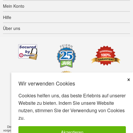
Mein Konto
Hilfe
Über uns
×
Wir verwenden Cookies
Cookies helfen uns, das beste Erlebnis auf unserer
Website zu bieten. Indem Sie unsere Website
Barrierefreiheit
AGB
Datenschutz
Sicherheit
nutzen, stimmen Sie der Verwendung von Cookies
zu.
© Copyright 2001-2026 BIOVEA. Alle rechte vorbehalten
Die auf dieser Webseite enthaltenen Informationen sind nur für das allgemeine Wissen
vorgesehen und sind nicht als Ersatz für ein professionelles Gutachten oder Behandlung für
Akzeptieren