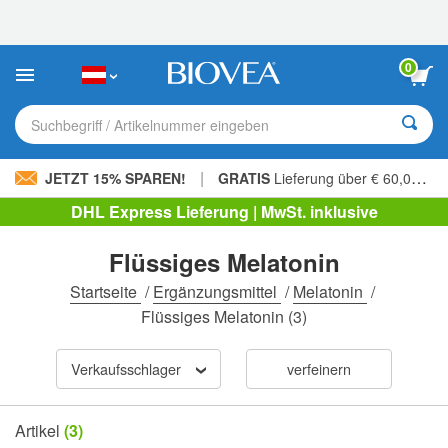
Bitte
beachten
Sie:
Diese
0
Website
enthält
ein
Suchbegriff / Artikelnummer eingeben
Barrierefreiheitssystem.
|
JETZT 15% SPAREN!
GRATIS
Lieferung über € 60,00 »
DHL Express Lieferung | MwSt. inklusive
Flüssiges Melatonin
Startseite
/
Ergänzungsmittel
/
Melatonin
/
Flüssiges Melatonin
(3)
Verkaufsschlager
verfeinern
Artikel
(3)